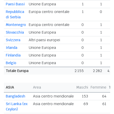
Paesi Bassi
Unione Europea
1
1
Repubblica
Europa centro orientale
1
0
di Serbia
Montenegro
Europa centro orientale
0
1
Slovacchia
Unione Europea
0
1
Svizzera
Altri paesi europei
0
1
Irlanda
Unione Europea
0
1
Finlandia
Unione Europea
0
1
Belgio
Unione Europea
0
1
Totale Europa
2.155
2.282
4.4
ASIA
Area
Maschi
Femmine
To
Bangladesh
Asia centro meridionale
153
64
Sri Lanka (ex
Asia centro meridionale
69
61
Ceylon)