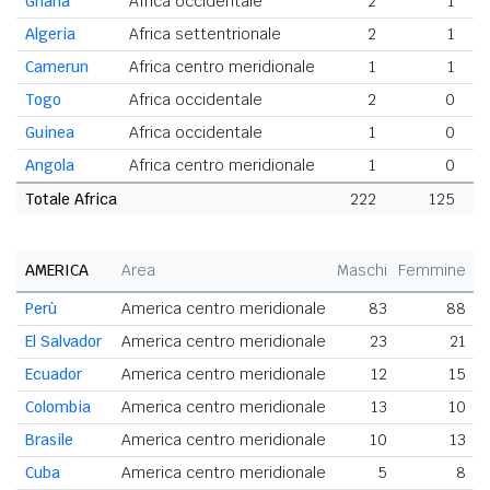
Ghana
Africa occidentale
2
1
Algeria
Africa settentrionale
2
1
Camerun
Africa centro meridionale
1
1
Togo
Africa occidentale
2
0
Guinea
Africa occidentale
1
0
Angola
Africa centro meridionale
1
0
Totale Africa
222
125
AMERICA
Area
Maschi
Femmine
T
Perù
America centro meridionale
83
88
El Salvador
America centro meridionale
23
21
Ecuador
America centro meridionale
12
15
Colombia
America centro meridionale
13
10
Brasile
America centro meridionale
10
13
Cuba
America centro meridionale
5
8