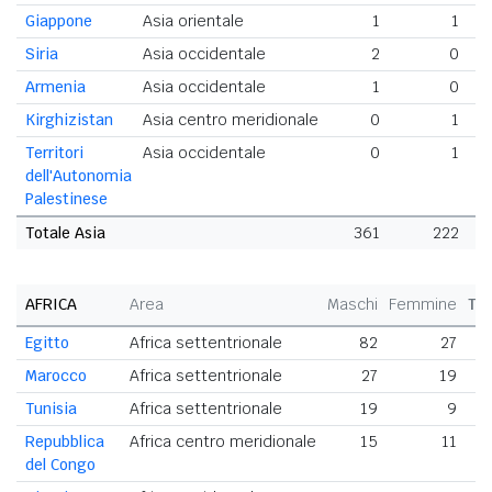
Giappone
Asia orientale
1
1
Siria
Asia occidentale
2
0
Armenia
Asia occidentale
1
0
Kirghizistan
Asia centro meridionale
0
1
Territori
Asia occidentale
0
1
dell'Autonomia
Palestinese
Totale Asia
361
222
AFRICA
Area
Maschi
Femmine
To
Egitto
Africa settentrionale
82
27
Marocco
Africa settentrionale
27
19
Tunisia
Africa settentrionale
19
9
Repubblica
Africa centro meridionale
15
11
del Congo