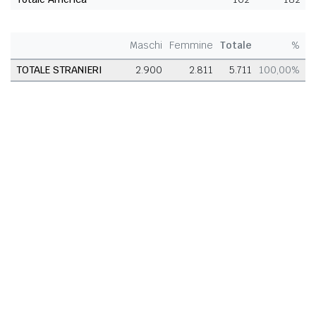
Maschi
Femmine
Totale
%
TOTALE STRANIERI
2.900
2.811
5.711
100,00%