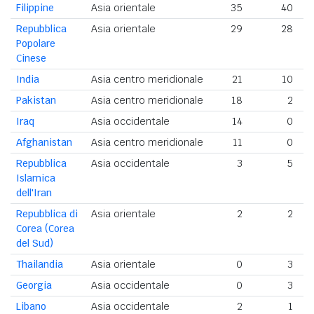
Filippine
Asia orientale
35
40
Repubblica
Asia orientale
29
28
Popolare
Cinese
India
Asia centro meridionale
21
10
Pakistan
Asia centro meridionale
18
2
Iraq
Asia occidentale
14
0
Afghanistan
Asia centro meridionale
11
0
Repubblica
Asia occidentale
3
5
Islamica
dell'Iran
Repubblica di
Asia orientale
2
2
Corea (Corea
del Sud)
Thailandia
Asia orientale
0
3
Georgia
Asia occidentale
0
3
Libano
Asia occidentale
2
1