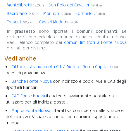
Montelibretti
San Polo dei Cavalieri
18,2km
18,4km
Sacrofano
Morlupo
Formello
18,5km
19,3km
20,3km
Frascati
Castel Madama
20,7km
20,8km
In
grassetto
sono riportati i
comuni confinanti
. Le
distanze sono calcolate in linea d'aria dal centro urbano.
Vedi l'elenco completo dei
comuni limitrofi a Fonte Nuova
ordinati per distanza.
Vedi anche
Cittadini stranieri nella Città Metr. di Roma Capitale
con i
paesi di provenienza.
Banche Fonte Nuova
con indirizzo e codici ABI e CAB degli
Sportelli Bancari.
CAP Fonte Nuova
il codice di avviamento postale da
utilizzare per gli indirizzi postali.
Mappa Fonte Nuova
interattiva con ricerca delle strade e
dell'indirizzo. Visualizza anche i comuni vicini spostando la
mappa.