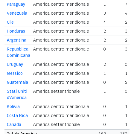
Paraguay
America centro meridionale
1
7
Venezuela
America centro meridionale
3
4
Cile
America centro meridionale
4
2
Honduras
America centro meridionale
2
3
Argentina
America centro meridionale
2
2
Repubblica
America centro meridionale
0
3
Dominicana
Uruguay
America centro meridionale
2
0
Messico
America centro meridionale
1
1
Guatemala
America centro meridionale
0
2
Stati Uniti
America settentrionale
1
0
d'America
Bolivia
America centro meridionale
0
1
Costa Rica
America centro meridionale
0
1
Canada
America settentrionale
0
1
Totale America
162
182