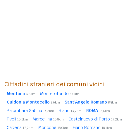
Cittadini stranieri dei comuni vicini
Mentana
Monterotondo
4,5km
6,0km
Guidonia Montecelio
Sant'Angelo Romano
8,6km
8,8km
Palombara Sabina
Riano
ROMA
14,5km
14,7km
15,0km
Tivoli
Marcellina
Castelnuovo di Porto
15,5km
15,8km
17,2km
Capena
Moricone
Fiano Romano
17,2km
18,0km
18,1km