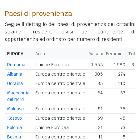
Paesi di provenienza
Segue il dettaglio dei paesi di provenienza dei cittadini
stranieri residenti divisi per continente di
appartenenza ed ordinato per numero di residenti.
EUROPA
Area
Maschi
Femmine
Tota
Romania
Unione Europea
1.555
1.580
3.1
Albania
Europa centro orientale
305
274
57
Ucraina
Europa centro orientale
35
110
1
Macedonia
Europa centro orientale
84
53
1
del Nord
Moldova
Europa centro orientale
51
75
1
Kosovo
Europa centro orientale
59
45
1
Polonia
Unione Europea
31
73
1
Bosnia-
Europa centro orientale
11
5