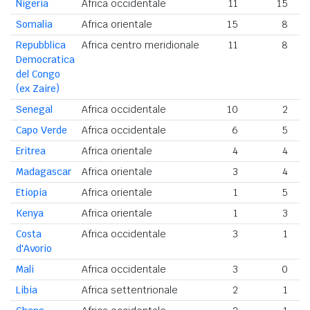
Nigeria
Africa occidentale
11
15
Somalia
Africa orientale
15
8
Repubblica
Africa centro meridionale
11
8
Democratica
del Congo
(ex Zaire)
Senegal
Africa occidentale
10
2
Capo Verde
Africa occidentale
6
5
Eritrea
Africa orientale
4
4
Madagascar
Africa orientale
3
4
Etiopia
Africa orientale
1
5
Kenya
Africa orientale
1
3
Costa
Africa occidentale
3
1
d'Avorio
Mali
Africa occidentale
3
0
Libia
Africa settentrionale
2
1