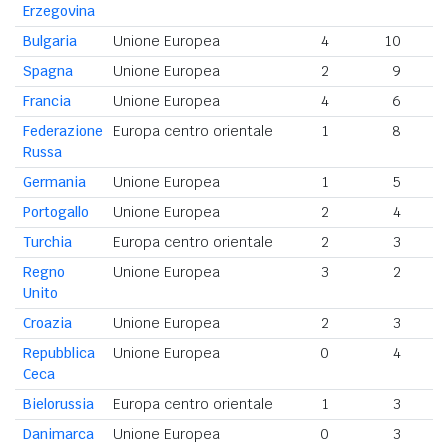
Erzegovina
Bulgaria
Unione Europea
4
10
Spagna
Unione Europea
2
9
Francia
Unione Europea
4
6
Federazione
Europa centro orientale
1
8
Russa
Germania
Unione Europea
1
5
Portogallo
Unione Europea
2
4
Turchia
Europa centro orientale
2
3
Regno
Unione Europea
3
2
Unito
Croazia
Unione Europea
2
3
Repubblica
Unione Europea
0
4
Ceca
Bielorussia
Europa centro orientale
1
3
Danimarca
Unione Europea
0
3