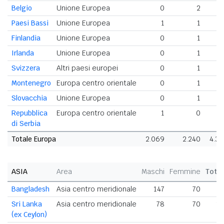
Belgio
Unione Europea
0
2
Paesi Bassi
Unione Europea
1
1
Finlandia
Unione Europea
0
1
Irlanda
Unione Europea
0
1
Svizzera
Altri paesi europei
0
1
Montenegro
Europa centro orientale
0
1
Slovacchia
Unione Europea
0
1
Repubblica
Europa centro orientale
1
0
di Serbia
Totale Europa
2.069
2.240
4.3
ASIA
Area
Maschi
Femmine
Tota
Bangladesh
Asia centro meridionale
147
70
2
Sri Lanka
Asia centro meridionale
78
70
1
(ex Ceylon)