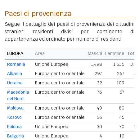
Paesi di provenienza
Segue il dettaglio dei paesi di provenienza dei cittadini
stranieri residenti divisi per continente di
appartenenza ed ordinato per numero di residenti.
EUROPA
Area
Maschi
Femmine
Tota
Romania
Unione Europea
1.498
1.536
3.0
Albania
Europa centro orientale
297
267
56
Ucraina
Europa centro orientale
32
109
1
Macedonia
Europa centro orientale
76
57
1
del Nord
Moldova
Europa centro orientale
49
80
1
Kosovo
Europa centro orientale
56
45
1
Polonia
Unione Europea
30
70
10
Bulgaria
Unione Europea
4
10