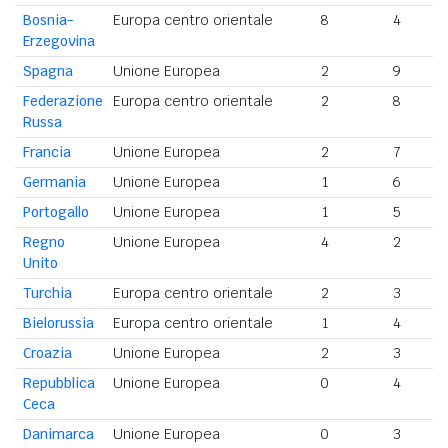
Bosnia-
Europa centro orientale
8
4
Erzegovina
Spagna
Unione Europea
2
9
Federazione
Europa centro orientale
2
8
Russa
Francia
Unione Europea
2
7
Germania
Unione Europea
1
6
Portogallo
Unione Europea
1
5
Regno
Unione Europea
4
2
Unito
Turchia
Europa centro orientale
2
3
Bielorussia
Europa centro orientale
1
4
Croazia
Unione Europea
2
3
Repubblica
Unione Europea
0
4
Ceca
Danimarca
Unione Europea
0
3