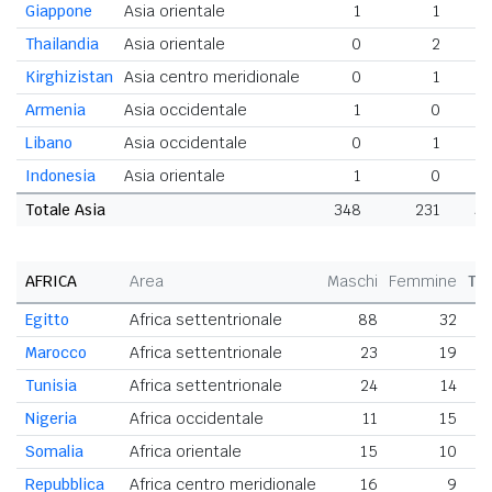
Giappone
Asia orientale
1
1
Thailandia
Asia orientale
0
2
Kirghizistan
Asia centro meridionale
0
1
Armenia
Asia occidentale
1
0
Libano
Asia occidentale
0
1
Indonesia
Asia orientale
1
0
Totale Asia
348
231
57
AFRICA
Area
Maschi
Femmine
To
Egitto
Africa settentrionale
88
32
Marocco
Africa settentrionale
23
19
Tunisia
Africa settentrionale
24
14
Nigeria
Africa occidentale
11
15
Somalia
Africa orientale
15
10
Repubblica
Africa centro meridionale
16
9