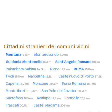
Cittadini stranieri dei comuni vicini
Mentana
Monterotondo
4,5km
6,0km
Guidonia Montecelio
Sant'Angelo Romano
8,6km
8,8km
Palombara Sabina
Riano
ROMA
14,5km
14,7km
15,0km
Tivoli
Marcellina
Castelnuovo di Porto
15,5km
15,8km
17,2km
Capena
Moricone
Fiano Romano
17,2km
18,0km
18,1km
Montelibretti
San Polo dei Cavalieri
18,2km
18,4km
Sacrofano
Morlupo
Formello
18,5km
19,3km
20,3km
Frascati
Castel Madama
20,7km
20,8km