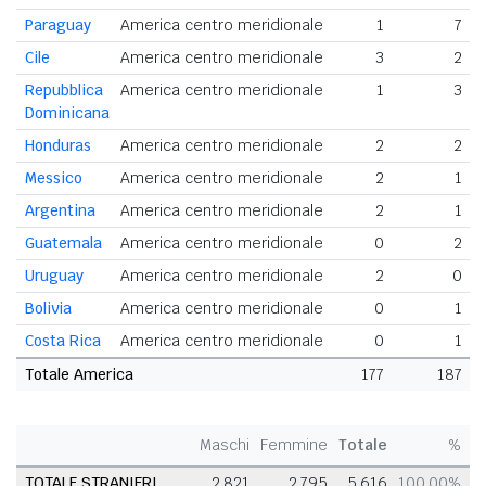
Paraguay
America centro meridionale
1
7
Cile
America centro meridionale
3
2
Repubblica
America centro meridionale
1
3
Dominicana
Honduras
America centro meridionale
2
2
Messico
America centro meridionale
2
1
Argentina
America centro meridionale
2
1
Guatemala
America centro meridionale
0
2
Uruguay
America centro meridionale
2
0
Bolivia
America centro meridionale
0
1
Costa Rica
America centro meridionale
0
1
Totale America
177
187
Maschi
Femmine
Totale
%
TOTALE STRANIERI
2.821
2.795
5.616
100,00%