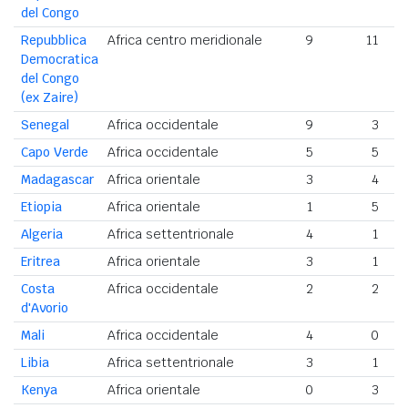
del Congo
Repubblica
Africa centro meridionale
9
11
Democratica
del Congo
(ex Zaire)
Senegal
Africa occidentale
9
3
Capo Verde
Africa occidentale
5
5
Madagascar
Africa orientale
3
4
Etiopia
Africa orientale
1
5
Algeria
Africa settentrionale
4
1
Eritrea
Africa orientale
3
1
Costa
Africa occidentale
2
2
d'Avorio
Mali
Africa occidentale
4
0
Libia
Africa settentrionale
3
1
Kenya
Africa orientale
0
3