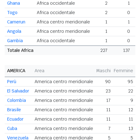
Ghana
Africa occidentale
2
1
Togo
Africa occidentale
2
0
Camerun
Africa centro meridionale
1
1
Angola
Africa centro meridionale
1
0
Gambia
Africa occidentale
1
0
Totale Africa
227
137
AMERICA
Area
Maschi
Femmine
T
Perù
America centro meridionale
90
95
El Salvador
America centro meridionale
23
22
Colombia
America centro meridionale
17
9
Brasile
America centro meridionale
11
12
Ecuador
America centro meridionale
11
11
Cuba
America centro meridionale
7
13
Venezuela
America centro meridionale
5
5