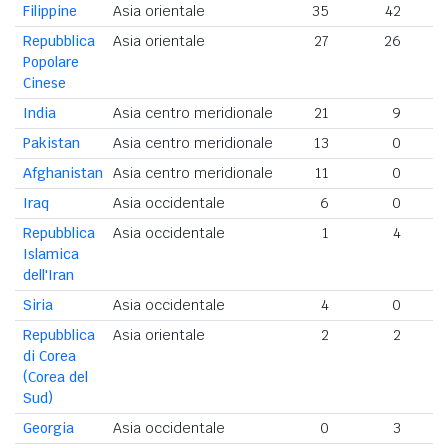
Filippine
Asia orientale
35
42
Repubblica
Asia orientale
27
26
5
Popolare
Cinese
India
Asia centro meridionale
21
9
3
Pakistan
Asia centro meridionale
13
0
Afghanistan
Asia centro meridionale
11
0
Iraq
Asia occidentale
6
0
Repubblica
Asia occidentale
1
4
Islamica
dell'Iran
Siria
Asia occidentale
4
0
Repubblica
Asia orientale
2
2
di Corea
(Corea del
Sud)
Georgia
Asia occidentale
0
3