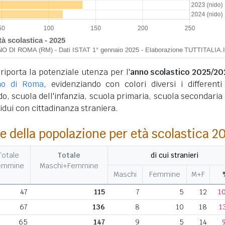
 riporta la potenziale utenza per l'
anno scolastico 2025/20
no di Roma
, evidenziando con colori diversi i differenti 
ido, scuola dell'infanzia, scuola primaria, scuola secondaria d
ividui con cittadinanza straniera.
e della popolazione per età scolastica 2
Totale
Totale
di cui stranieri
emmine
Maschi+Femmine
Maschi
Femmine
M+F
47
115
7
5
12
1
67
136
8
10
18
1
65
147
9
5
14