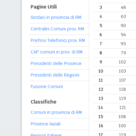
Pagine Utili
3
48
4
63
Sindaci in provincia di RM
5
90
Centralini Comuni prov. RM
6
94
Prefissi Telefonici prov. RM
7
95
CAP comuni in prov. di RM
8
79
9
102
Presidenti delle Province
10
103
Presidenti delle Regioni
11
107
Fusione Comuni
12
118
13
119
Classifiche
14
121
Comuni in provincia di RM
15
108
Province laziali
16
100
17
119
Regioni italiane