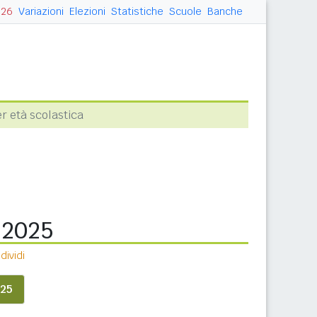
026
Variazioni
Elezioni
Statistiche
Scuole
Banche
r età scolastica
a 2025
ividi
25