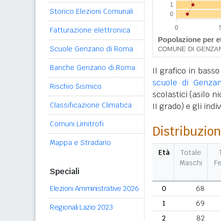
Storico Elezioni Comunali
Fatturazione elettronica
Scuole Genzano di Roma
Banche Genzano di Roma
Il grafico in basso
scuole di Genza
Rischio Sismico
scolastici (asilo n
Classificazione Climatica
II grado) e gli ind
Comuni Limitrofi
Distribuzion
Mappa e Stradario
Età
Totale
Maschi
F
Speciali
Elezioni Amministrative 2026
0
68
1
69
Regionali Lazio 2023
2
82