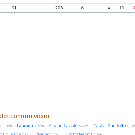
91
203
6
4
10
 dei comuni vicini
i
Lanuvio
Albano Laziale
Castel Gandolfo
3,1km
3,2km
5,7km
5,8k
ca di Papa
Marino
Grottaferrata
7,6km
7,9km
9,3km