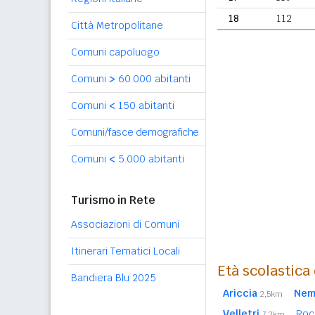
18
112
Città Metropolitane
Comuni capoluogo
Comuni
>
60.000 abitanti
Comuni
<
150 abitanti
Comuni/fasce demografiche
Comuni
<
5.000 abitanti
Turismo in Rete
Associazioni di Comuni
Itinerari Tematici Locali
Età scolastica
Bandiera Blu 2025
Ariccia
Nem
2,5km
Velletri
Roc
7,2km