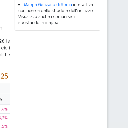
Mappa Genzano di Roma
interattiva
con ricerca delle strade e dell'indirizzo.
Visualizza anche i comuni vicini
spostando la mappa.
26
le
cicli
i I e
025
%
0,4%
3,2%
9,5%