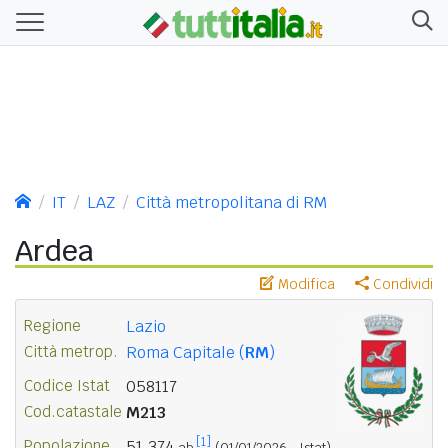
IT
LAZ
Città metropolitana di RM
Ardea
Modifica
Condividi
Regione
Lazio
Città metrop.
Roma Capitale (
RM
)
Codice Istat
058117
Cod.catastale
M213
[1]
Popolazione
51.374
ab.
(01/01/2026 - Istat)