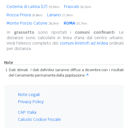
Cisterna di Latina (LT)
Frascati
25,9km
26,2km
Rocca Priora
Lariano
26,8km
27,9km
Monte Porzio Catone
ROMA
28,3km
33,7km
In
grassetto
sono riportati i
comuni confinanti
. Le
distanze sono calcolate in linea d'aria dal centro urbano.
Vedi l'elenco completo dei
comuni limitrofi ad Ardea
ordinati
per distanza.
Note
Dati stimati. I dati definitivi saranno diffusi a dicembre con i risultati
del Censimento permanente della popolazione.
^
Note Legali
Privacy Policy
CAP Italia
Calcolo Codice Fiscale