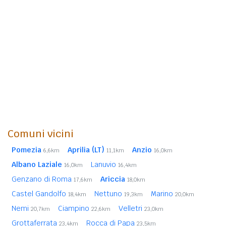
Comuni vicini
Pomezia
Aprilia (LT)
Anzio
6,6km
11,1km
16,0km
Albano Laziale
Lanuvio
16,0km
16,4km
Genzano di Roma
Ariccia
17,6km
18,0km
Castel Gandolfo
Nettuno
Marino
18,4km
19,3km
20,0km
Nemi
Ciampino
Velletri
20,7km
22,6km
23,0km
Grottaferrata
Rocca di Papa
23,4km
23,5km