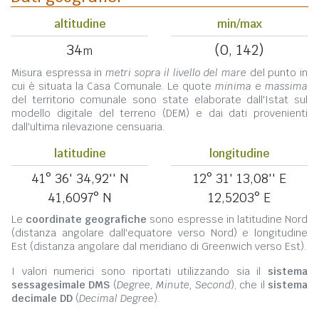
altitudine
min/max
34
(0, 142)
m
Misura espressa in
metri sopra il livello del mare
del punto in
cui è situata la Casa Comunale. Le quote
minima
e
massima
del territorio comunale sono state elaborate dall'Istat sul
modello digitale del terreno (DEM) e dai dati provenienti
dall'ultima rilevazione censuaria.
latitudine
longitudine
41° 36' 34,92'' N
12° 31' 13,08'' E
41,6097° N
12,5203° E
Le
coordinate geografiche
sono espresse in latitudine Nord
(distanza angolare dall'equatore verso Nord) e longitudine
Est (distanza angolare dal meridiano di Greenwich verso Est).
I valori numerici sono riportati utilizzando sia il
sistema
sessagesimale DMS
(
Degree, Minute, Second
), che il
sistema
decimale DD
(
Decimal Degree
).