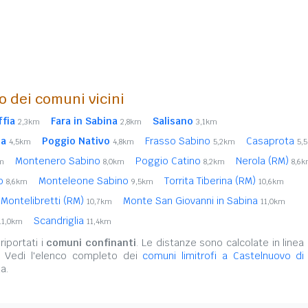
o dei comuni vicini
ffia
Fara in Sabina
Salisano
2,3km
2,8km
3,1km
na
Poggio Nativo
Frasso Sabino
Casaprota
4,5km
4,8km
5,2km
5,
Montenero Sabino
Poggio Catino
Nerola (RM)
m
8,0km
8,2km
8,6
zo
Monteleone Sabino
Torrita Tiberina (RM)
8,6km
9,5km
10,6km
Montelibretti (RM)
Monte San Giovanni in Sabina
10,7km
11,0km
Scandriglia
11,0km
11,4km
iportati i
comuni confinanti
. Le distanze sono calcolate in linea 
. Vedi l'elenco completo dei
comuni limitrofi a Castelnuovo di 
a.