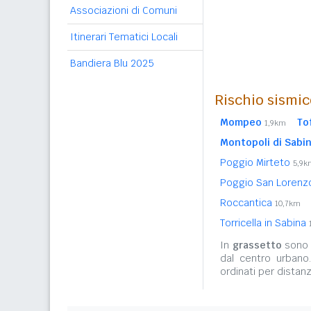
Associazioni di Comuni
Itinerari Tematici Locali
Bandiera Blu 2025
Rischio sismic
Mompeo
To
1,9km
Montopoli di Sabi
Poggio Mirteto
5,9k
Poggio San Loren
Roccantica
10,7km
Torricella in Sabina
In
grassetto
sono r
dal centro urbano
ordinati per distanz