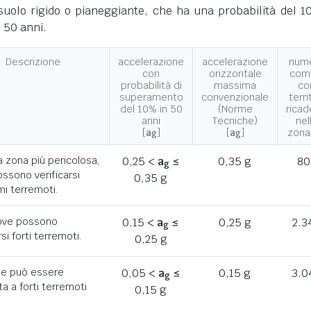
suolo rigido o pianeggiante, che ha una probabilità del 1
 50 anni.
Descrizione
accelerazione
accelerazione
num
con
orizzontale
com
probabilità di
massima
co
superamento
convenzionale
terri
del 10% in 50
(Norme
ricad
anni
Tecniche)
nel
[
a
]
[
a
]
zona
g
g
a zona più pericolosa,
0,25 <
a
≤
0,35 g
80
g
ssono verificarsi
0,35 g
mi terremoti.
ove possono
0,15 <
a
≤
0,25 g
2.3
g
rsi forti terremoti.
0,25 g
he può essere
0,05 <
a
≤
0,15 g
3.0
g
a a forti terremoti
0,15 g