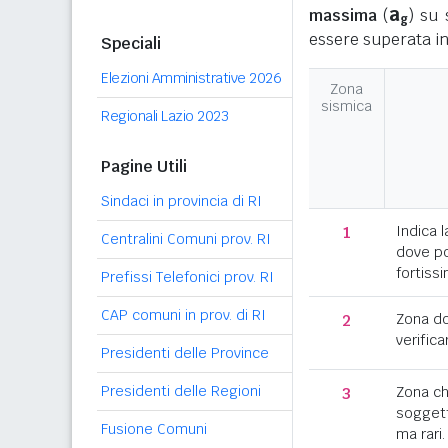
a
massima
(
) su 
g
essere superata in
Speciali
Elezioni Amministrative 2026
Zona
sismica
Regionali Lazio 2023
Pagine Utili
Sindaci in provincia di RI
1
Indica l
Centralini Comuni prov. RI
dove po
fortissi
Prefissi Telefonici prov. RI
CAP comuni in prov. di RI
2
Zona d
verifica
Presidenti delle Province
Presidenti delle Regioni
3
Zona c
soggett
Fusione Comuni
ma rari.