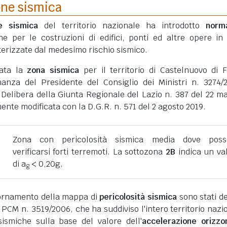
one sismica
ne sismica
del territorio nazionale ha introdotto
norm
he per le costruzioni di edifici, ponti ed altre opere in
erizzate dal medesimo rischio sismico.
tata la
zona sismica
per il territorio di Castelnuovo di F
inanza del Presidente del Consiglio dei Ministri n. 3274/
 Delibera della Giunta Regionale del Lazio n. 387 del 22 m
nte modificata con la D.G.R. n. 571 del 2 agosto 2019.
Zona con pericolosità sismica media dove poss
verificarsi forti terremoti. La sottozona
2B
indica un va
di a
< 0,20g.
g
giornamento della mappa di
pericolosità sismica
sono stati def
 PCM n. 3519/2006, che ha suddiviso l'intero territorio nazi
ismiche sulla base del valore dell'
accelerazione orizzo