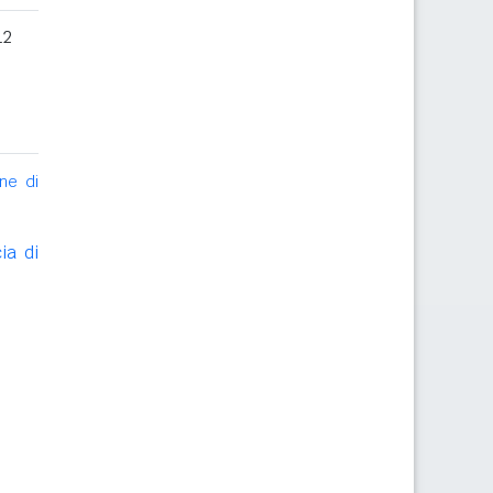
12
ne di
ia di