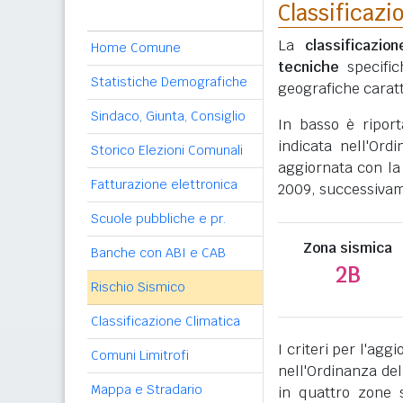
Classificazi
La
classificazio
Home Comune
tecniche
specific
Statistiche Demografiche
geografiche caratt
Sindaco, Giunta, Consiglio
In basso è ripor
indicata nell'Ord
Storico Elezioni Comunali
aggiornata con la
Fatturazione elettronica
2009, successivame
Scuole pubbliche e pr.
Zona sismica
Banche con ABI e CAB
2B
Rischio Sismico
Classificazione Climatica
I criteri per l'ag
Comuni Limitrofi
nell'Ordinanza del
Mappa e Stradario
in quattro zone s