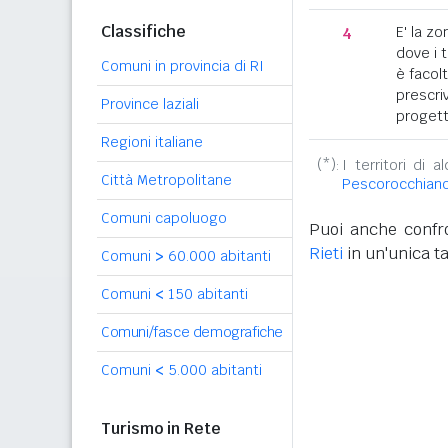
Classifiche
4
E' la z
dove i 
Comuni in provincia di RI
è facol
prescriv
Province laziali
progett
Regioni italiane
(*):
I territori di 
Città Metropolitane
Pescorocchian
Comuni capoluogo
Puoi anche confro
Rieti
in un'unica ta
Comuni
>
60.000 abitanti
Comuni
<
150 abitanti
Comuni/fasce demografiche
Comuni
<
5.000 abitanti
Turismo in Rete