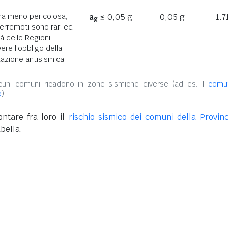
ona meno pericolosa,
a
≤ 0,05 g
0,05 g
1.7
g
terremoti sono rari ed
tà delle Regioni
ere l’obbligo della
azione antisismica.
alcuni comuni ricadono in zone sismiche diverse (ad es. il
comu
o
).
ntare fra loro il
rischio sismico dei comuni della Provinc
bella.