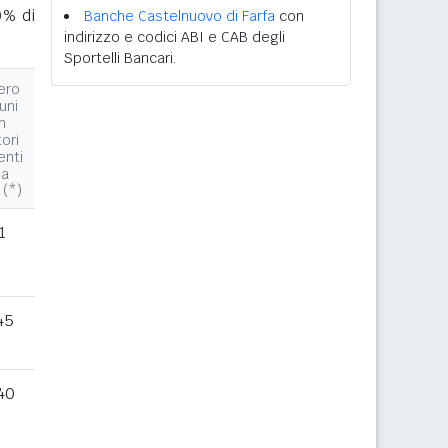
0% di
Banche Castelnuovo di Farfa
con
indirizzo e codici ABI e CAB degli
Sportelli Bancari.
ero
uni
n
tori
enti
la
 (*)
1
45
40