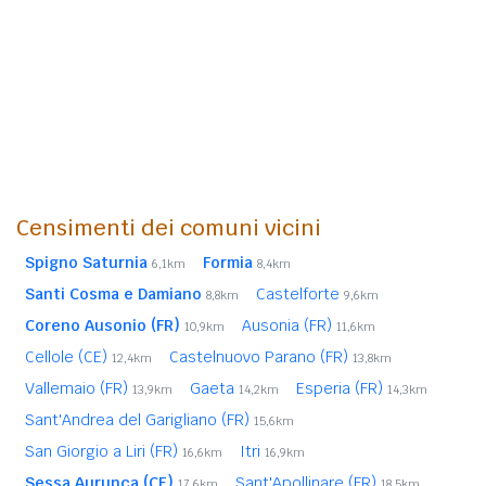
Censimenti dei comuni vicini
Spigno Saturnia
Formia
6,1km
8,4km
Santi Cosma e Damiano
Castelforte
8,8km
9,6km
Coreno Ausonio (FR)
Ausonia (FR)
10,9km
11,6km
Cellole (CE)
Castelnuovo Parano (FR)
12,4km
13,8km
Vallemaio (FR)
Gaeta
Esperia (FR)
13,9km
14,2km
14,3km
Sant'Andrea del Garigliano (FR)
15,6km
San Giorgio a Liri (FR)
Itri
16,6km
16,9km
Sessa Aurunca (CE)
Sant'Apollinare (FR)
17,6km
18,5km