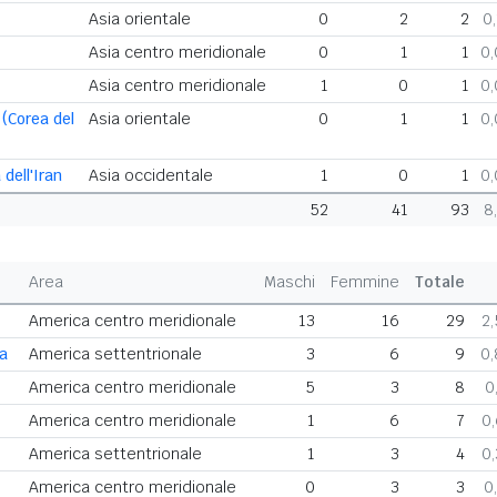
Asia orientale
0
2
2
0
Asia centro meridionale
0
1
1
0
Asia centro meridionale
1
0
1
0
 (Corea del
Asia orientale
0
1
1
0
dell'Iran
Asia occidentale
1
0
1
0
52
41
93
8
Area
Maschi
Femmine
Totale
America centro meridionale
13
16
29
2
ca
America settentrionale
3
6
9
0
America centro meridionale
5
3
8
0
America centro meridionale
1
6
7
0
America settentrionale
1
3
4
0
America centro meridionale
0
3
3
0