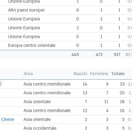
Unione Europea
1
0
1
0
Altri paesi europei
0
1
1
0
Unione Europea
0
1
1
0
Unione Europea
1
0
1
0
Unione Europea
0
1
1
0
Europa centro orientale
0
1
1
0
445
472
917
81
Area
Maschi
Femmine
Totale
)
Asia centro meridionale
14
9
23
2
Asia centro meridionale
13
7
20
1
Asia orientale
7
11
18
1
Asia centro meridionale
12
4
16
1
 Cinese
Asia orientale
2
3
5
0
Asia occidentale
2
3
5
0