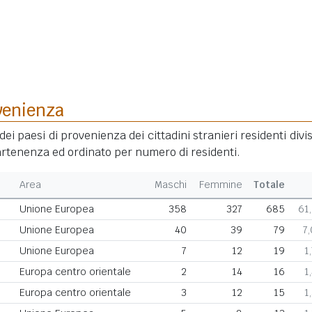
venienza
dei paesi di provenienza dei cittadini stranieri residenti divis
rtenenza ed ordinato per numero di residenti.
Area
Maschi
Femmine
Totale
Unione Europea
358
327
685
61
Unione Europea
40
39
79
7
Unione Europea
7
12
19
1
Europa centro orientale
2
14
16
1
Europa centro orientale
3
12
15
1