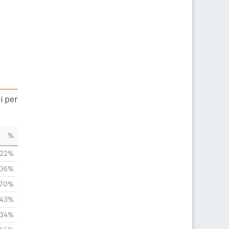
i per
%
,22%
,06%
,70%
,43%
,34%