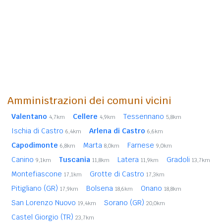
Amministrazioni dei comuni vicini
Valentano
Cellere
Tessennano
4,7km
4,9km
5,8km
Ischia di Castro
Arlena di Castro
6,4km
6,6km
Capodimonte
Marta
Farnese
6,8km
8,0km
9,0km
Canino
Tuscania
Latera
Gradoli
9,1km
11,8km
11,9km
13,7km
Montefiascone
Grotte di Castro
17,1km
17,3km
Pitigliano (GR)
Bolsena
Onano
17,9km
18,6km
18,8km
San Lorenzo Nuovo
Sorano (GR)
19,4km
20,0km
Castel Giorgio (TR)
23,7km