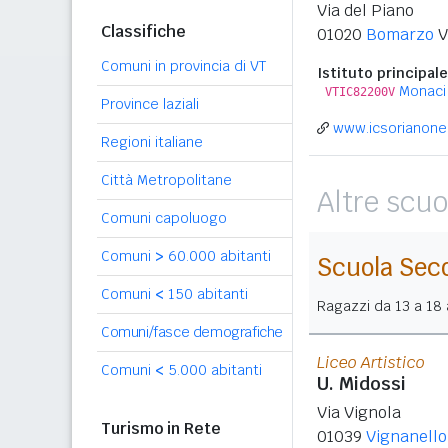
Via del Piano
Classifiche
01020
Bomarzo
V
Comuni in provincia di VT
Istituto principale
Monaci
VTIC82200V
Province laziali
www.icsorianonel
Regioni italiane
Città Metropolitane
Altre scuo
Comuni capoluogo
Comuni
>
60.000 abitanti
Scuola Sec
Comuni
<
150 abitanti
Ragazzi da 13 a 18 a
Comuni/fasce demografiche
Liceo Artistico
Comuni
<
5.000 abitanti
U. Midossi
Via Vignola
Turismo in Rete
01039
Vignanello