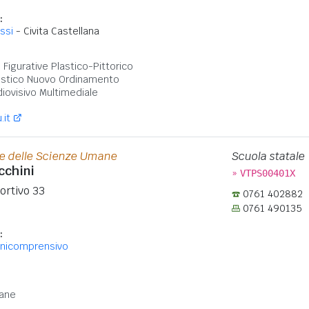
:
ssi
- Civita Castellana
:
i Figurative Plastico-Pittorico
rtistico Nuovo Ordinamento
diovisivo Multimediale
.it
o e delle Scienze Umane
Scuola statale
cchini
»
VTPS00401X
ortivo 33
0761 402882
0761 490135
:
mnicomprensivo
:
ane