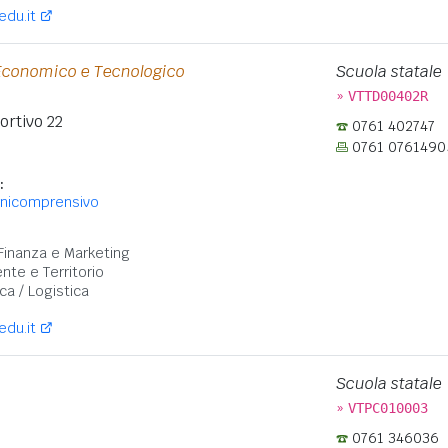
edu.it
 Economico e Tecnologico
Scuola statale
»
VTTD00402R
ortivo 22
0761 402747
0761 0761490
:
mnicomprensivo
:
Finanza e Marketing
nte e Territorio
ca / Logistica
edu.it
Scuola statale
»
VTPC010003
0761 346036