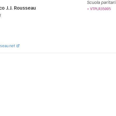
Scuola paritari
co J.J. Rousseau
»
VTPLR35005
2
:
sseau.net