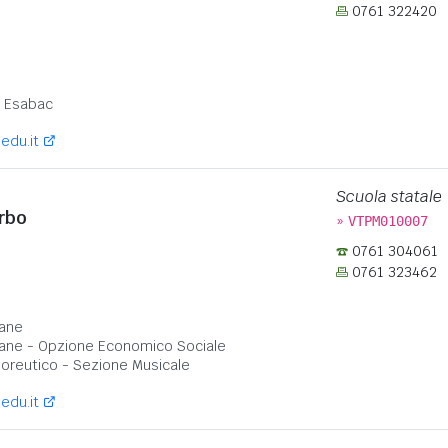
0761 322420
:
- Esabac
edu.it
Scuola statale
erbo
»
VTPM010007
0761 304061
0761 323462
:
ane
ane - Opzione Economico Sociale
Coreutico - Sezione Musicale
edu.it