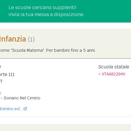
Le scuole cercano supplenti!
Invia la tua messa a disposizione.
'Infanzia
(1)
ome "Scuola Materna". Per bambini fino a 5 anni.
a
Scuola statale
»
rte 111
VTAA82204V
T
:
- Soriano Nel Cimino
cimino.ed...