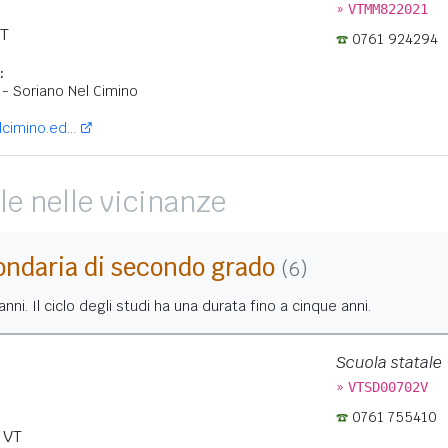
»
VTMM822021
T
0761 924294
:
- Soriano Nel Cimino
cimino.ed...
le nelle vicinanze
ondaria di secondo grado
(6)
nni. Il ciclo degli studi ha una durata fino a cinque anni.
Scuola statale
»
VTSD00702V
0761 755410
VT