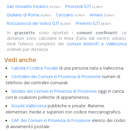
San Giovanni Incarico
Prossedi (LT)
14,2km
14,4km
Giuliano di Roma
Ceccano
Arnara
14,9km
14,9km
15,6km
Roccasecca dei Volsci (LT)
Priverno (LT)
16,5km
18,5km
In
grassetto
sono riportati i
comuni confinanti
. Le
distanze sono calcolate in linea d'aria dal centro urbano.
Vedi l'elenco completo dei
comuni limitrofi a Vallecorsa
ordinati per distanza.
Vedi anche
Calcola il Codice Fiscale
di una persona nata a Vallecorsa.
Centralini dei Comuni in Provincia di Frosinone
numeri di
telefono dei centralini comunali.
Sindaci dei Comuni in Provincia di Frosinone
oggi in carica
con le coalizioni politiche di appartenenza.
Scuole Vallecorsa
pubbliche e private. Materne,
elementari, medie e superiori con codice meccanografico.
CAP dei Comuni in Provincia di Frosinone
elenco dei codici
di avviamento postale.