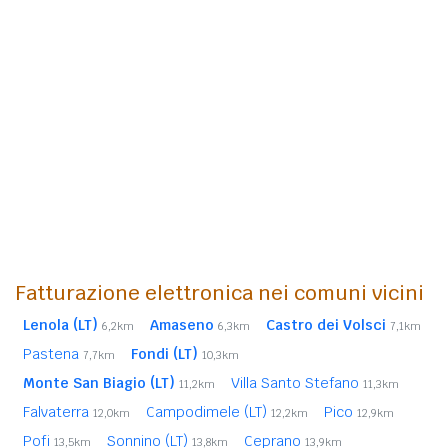
Fatturazione elettronica nei comuni vicini
Lenola (LT)
Amaseno
Castro dei Volsci
6,2km
6,3km
7,1km
Pastena
Fondi (LT)
7,7km
10,3km
Monte San Biagio (LT)
Villa Santo Stefano
11,2km
11,3km
Falvaterra
Campodimele (LT)
Pico
12,0km
12,2km
12,9km
Pofi
Sonnino (LT)
Ceprano
13,5km
13,8km
13,9km