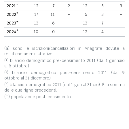
2021*
12
7
2
12
3
3
2022*
17
11
-
6
3
-
2023*
13
6
-
13
7
-
2024*
10
0
-
12
4
-
(a) sono le iscrizioni/cancellazioni in Anagrafe dovute a
rettifiche amministrative.
(¹) bilancio demografico pre-censimento 2011 (dal 1 gennaio
al 8 ottobre)
(²) bilancio demografico post-censimento 2011 (dal 9
ottobre al 31 dicembre)
(³) bilancio demografico 2011 (dal 1 gen al 31 dic). È la somma
delle due righe precedenti.
(*) popolazione post-censimento