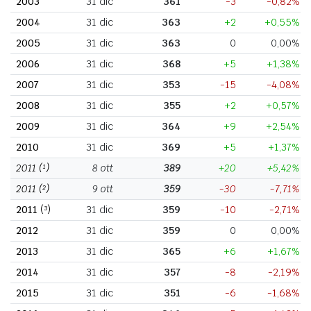
2003
31 dic
361
-3
-0,82%
2004
31 dic
363
+2
+0,55%
2005
31 dic
363
0
0,00%
2006
31 dic
368
+5
+1,38%
2007
31 dic
353
-15
-4,08%
2008
31 dic
355
+2
+0,57%
2009
31 dic
364
+9
+2,54%
2010
31 dic
369
+5
+1,37%
2011
(¹)
8 ott
389
+20
+5,42%
2011
(²)
9 ott
359
-30
-7,71%
2011
(³)
31 dic
359
-10
-2,71%
2012
31 dic
359
0
0,00%
2013
31 dic
365
+6
+1,67%
2014
31 dic
357
-8
-2,19%
2015
31 dic
351
-6
-1,68%