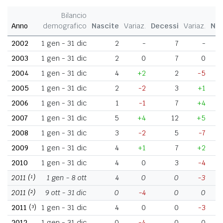
Bilancio
Anno
demografico
Nascite
Variaz.
Decessi
Variaz.
Nat
2002
1 gen - 31 dic
2
-
7
-
2003
1 gen - 31 dic
2
0
7
0
2004
1 gen - 31 dic
4
+2
2
-5
2005
1 gen - 31 dic
2
-2
3
+1
2006
1 gen - 31 dic
1
-1
7
+4
2007
1 gen - 31 dic
5
+4
12
+5
2008
1 gen - 31 dic
3
-2
5
-7
2009
1 gen - 31 dic
4
+1
7
+2
2010
1 gen - 31 dic
4
0
3
-4
2011
(¹)
1 gen - 8 ott
4
0
0
-3
2011
(²)
9 ott - 31 dic
0
-4
0
0
2011
(³)
1 gen - 31 dic
4
0
0
-3
2012
1 gen - 31 dic
0
-4
0
0