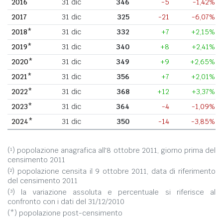
2016
31 dic
346
-5
-1,42%
2017
31 dic
325
-21
-6,07%
2018*
31 dic
332
+7
+2,15%
2019*
31 dic
340
+8
+2,41%
2020*
31 dic
349
+9
+2,65%
2021*
31 dic
356
+7
+2,01%
2022*
31 dic
368
+12
+3,37%
2023*
31 dic
364
-4
-1,09%
2024*
31 dic
350
-14
-3,85%
(¹) popolazione anagrafica all'8 ottobre 2011, giorno prima del
censimento 2011
(²) popolazione censita il 9 ottobre 2011, data di riferimento
del censimento 2011
(³) la variazione assoluta e percentuale si riferisce al
confronto con i dati del 31/12/2010
(*) popolazione post-censimento