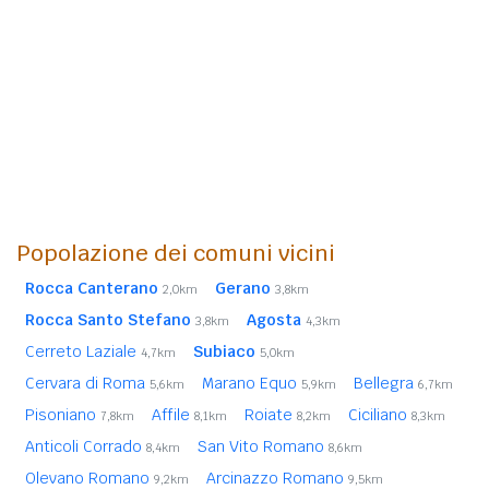
Popolazione dei comuni vicini
Rocca Canterano
Gerano
2,0km
3,8km
Rocca Santo Stefano
Agosta
3,8km
4,3km
Cerreto Laziale
Subiaco
4,7km
5,0km
Cervara di Roma
Marano Equo
Bellegra
5,6km
5,9km
6,7km
Pisoniano
Affile
Roiate
Ciciliano
7,8km
8,1km
8,2km
8,3km
Anticoli Corrado
San Vito Romano
8,4km
8,6km
Olevano Romano
Arcinazzo Romano
9,2km
9,5km