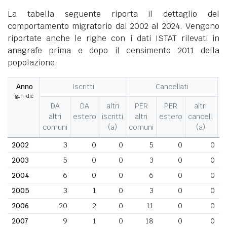
La tabella seguente riporta il dettaglio del
comportamento migratorio dal 2002 al 2024. Vengono
riportate anche le righe con i dati ISTAT rilevati in
anagrafe prima e dopo il censimento 2011 della
popolazione.
Anno
Iscritti
Cancellati
gen-dic
M
DA
DA
altri
PER
PER
altri
altri
estero
iscritti
altri
estero
cancell.
comuni
(a)
comuni
(a)
2002
3
0
0
5
0
0
2003
5
0
0
3
0
0
2004
6
0
0
6
0
0
2005
3
1
0
3
0
0
2006
20
2
0
11
0
0
2007
9
1
0
18
0
0