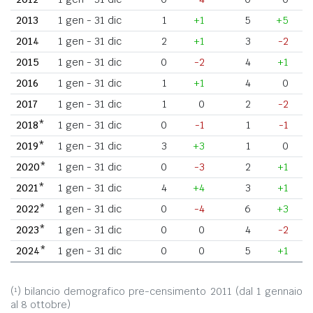
2013
1 gen - 31 dic
1
+1
5
+5
2014
1 gen - 31 dic
2
+1
3
-2
2015
1 gen - 31 dic
0
-2
4
+1
2016
1 gen - 31 dic
1
+1
4
0
2017
1 gen - 31 dic
1
0
2
-2
2018*
1 gen - 31 dic
0
-1
1
-1
2019*
1 gen - 31 dic
3
+3
1
0
2020*
1 gen - 31 dic
0
-3
2
+1
2021*
1 gen - 31 dic
4
+4
3
+1
2022*
1 gen - 31 dic
0
-4
6
+3
2023*
1 gen - 31 dic
0
0
4
-2
2024*
1 gen - 31 dic
0
0
5
+1
(¹) bilancio demografico pre-censimento 2011 (dal 1 gennaio
al 8 ottobre)