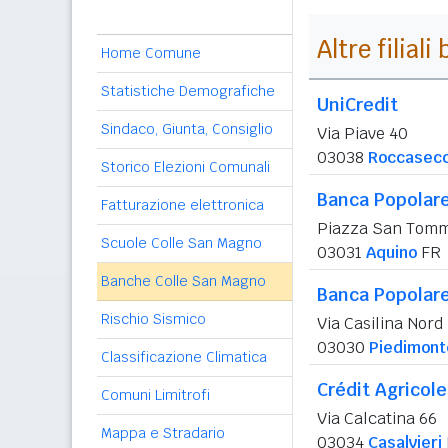
Altre filial
Home Comune
Statistiche Demografiche
UniCredit
Sindaco, Giunta, Consiglio
Via Piave 40
03038
Roccasec
Storico Elezioni Comunali
Banca Popolare
Fatturazione elettronica
Piazza San Tom
Scuole Colle San Magno
03031
Aquino
FR
Banche Colle San Magno
Banca Popolare
Rischio Sismico
Via Casilina Nord
03030
Piedimont
Classificazione Climatica
Crédit Agricole 
Comuni Limitrofi
Via Calcatina 66
Mappa e Stradario
03034
Casalvieri