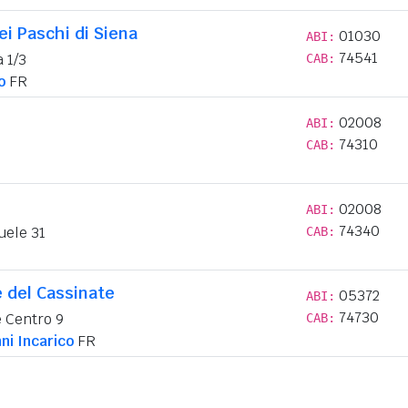
i Paschi di Siena
01030
ABI:
74541
 1/3
CAB:
o
FR
02008
ABI:
74310
CAB:
02008
ABI:
74340
uele 31
CAB:
 del Cassinate
05372
ABI:
74730
e Centro 9
CAB:
ni Incarico
FR