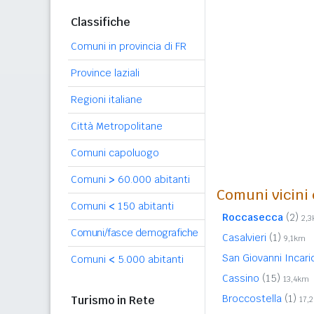
Classifiche
Comuni in provincia di FR
Province laziali
Regioni italiane
Città Metropolitane
Comuni capoluogo
Comuni
>
60.000 abitanti
Comuni vicini 
Comuni
<
150 abitanti
Roccasecca
(2)
2,
Comuni/fasce demografiche
Casalvieri
(1)
9,1km
San Giovanni Incar
Comuni
<
5.000 abitanti
Cassino
(15)
13,4km
Broccostella
(1)
Turismo in Rete
17,