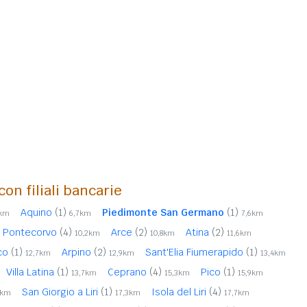
con filiali bancarie
Aquino
(1)
Piedimonte San Germano
(1)
3km
6,7km
7,6km
Pontecorvo
(4)
Arce
(2)
Atina
(2)
10,2km
10,8km
11,6km
ico
(1)
Arpino
(2)
Sant'Elia Fiumerapido
(1)
12,7km
12,9km
13,4km
Villa Latina
(1)
Ceprano
(4)
Pico
(1)
13,7km
15,3km
15,9km
San Giorgio a Liri
(1)
Isola del Liri
(4)
2km
17,3km
17,7km