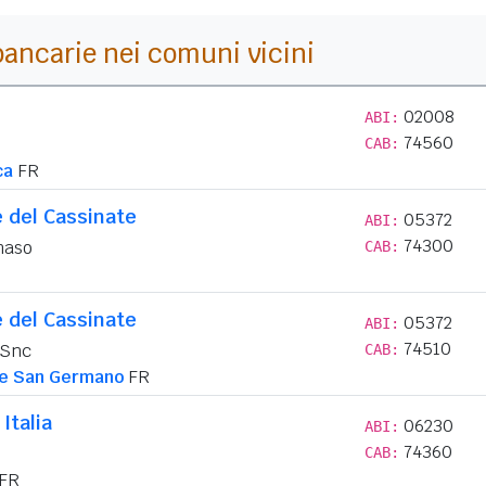
i bancarie nei comuni vicini
02008
ABI:
74560
CAB:
ca
FR
 del Cassinate
05372
ABI:
74300
maso
CAB:
 del Cassinate
05372
ABI:
74510
 Snc
CAB:
e San Germano
FR
Italia
06230
ABI:
74360
CAB:
FR