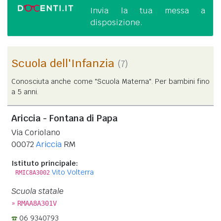
Invia la tua messa a
disposizione.
Scuola dell'Infanzia
(7)
Conosciuta anche come "Scuola Materna". Per bambini fino
a 5 anni.
Ariccia - Fontana di Papa
Via Coriolano
00072
Ariccia
RM
Istituto principale:
Vito Volterra
RMIC8A3002
Scuola statale
»
RMAA8A301V
06 9340793