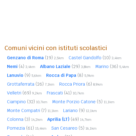
Comuni vicini con istituti scolastici
Genzano di Roma
(19)
Castel Gandolfo
(10)
2,5km
3,4km
Nemi
(4)
Albano Laziale
(29)
Marino
(36)
3,4km
3,8km
5,4km
Lanuvio
(9)
Rocca di Papa
(8)
5,6km
5,9km
Grottaferrata
(26)
Rocca Priora
(6)
7,1km
8,9km
Velletri
(69)
Frascati
(41)
9,2km
10,7km
Ciampino
(32)
Monte Porzio Catone
(5)
10,7km
11,1km
Monte Compatri
(7)
Lariano
(9)
11,1km
12,1km
Colonna
(3)
Aprilia (LT)
(49)
14,2km
14,7km
Pomezia
(61)
San Cesareo
(5)
15,4km
16,1km