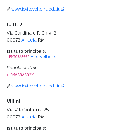
www.icvitovolterra.edu.it
C. U. 2
Via Cardinale F. Chigi 2
00072
Ariccia
RM
Istituto principale:
Vito Volterra
RMIC8A3002
Scuola statale
»
RMAA8A302X
www.icvitovolterra.edu.it
Villini
Via Vito Volterra 25
00072
Ariccia
RM
Istituto principale: