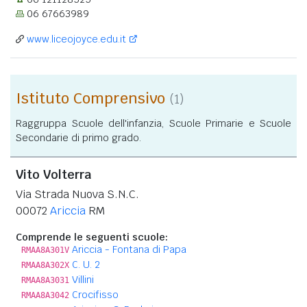
06 67663989
www.liceojoyce.edu.it
Istituto Comprensivo
(1)
Raggruppa Scuole dell'infanzia, Scuole Primarie e Scuole
Secondarie di primo grado.
Vito Volterra
Via Strada Nuova S.N.C.
00072
Ariccia
RM
Comprende le seguenti scuole:
Ariccia - Fontana di Papa
RMAA8A301V
C. U. 2
RMAA8A302X
Villini
RMAA8A3031
Crocifisso
RMAA8A3042