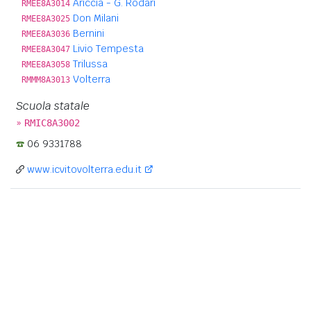
Ariccia - G. Rodari
RMEE8A3014
Don Milani
RMEE8A3025
Bernini
RMEE8A3036
Livio Tempesta
RMEE8A3047
Trilussa
RMEE8A3058
Volterra
RMMM8A3013
Scuola statale
»
RMIC8A3002
06 9331788
www.icvitovolterra.edu.it