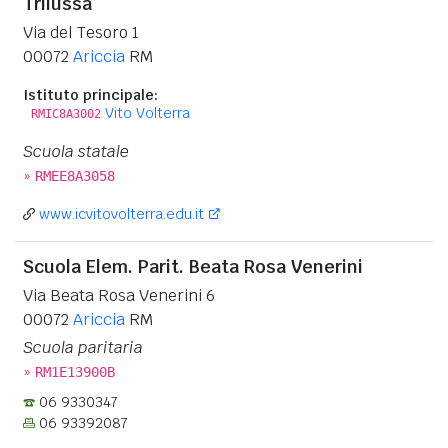
Trilussa
Via del Tesoro 1
00072
Ariccia
RM
Istituto principale:
Vito Volterra
RMIC8A3002
Scuola statale
»
RMEE8A3058
www.icvitovolterra.edu.it
Scuola Elem. Parit. Beata Rosa Venerini
Via Beata Rosa Venerini 6
00072
Ariccia
RM
Scuola paritaria
»
RM1E13900B
06 9330347
06 93392087