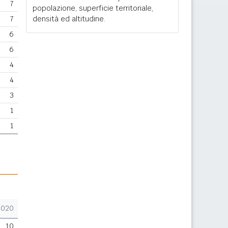
7
popolazione, superficie territoriale,
7
densità ed altitudine.
6
6
4
4
3
1
1
2020
10