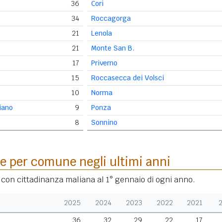
36
Cori
34
Roccagorga
21
Lenola
21
Monte San B.
17
Priverno
15
Roccasecca dei Volsci
10
Norma
iano
9
Ponza
8
Sonnino
e per comune negli ultimi anni
i con cittadinanza maliana al 1° gennaio di ogni anno.
2025
2024
2023
2022
2021
36
32
29
22
17