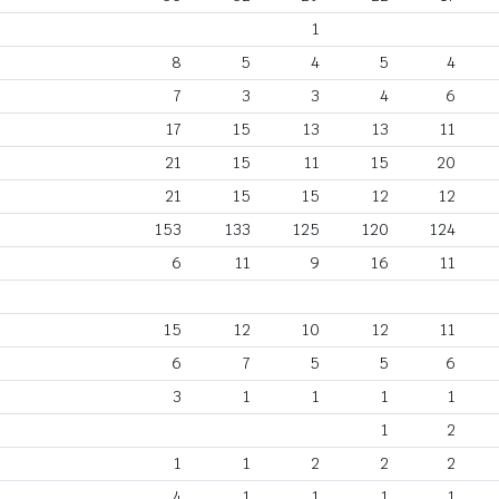
1
8
5
4
5
4
7
3
3
4
6
17
15
13
13
11
21
15
11
15
20
21
15
15
12
12
153
133
125
120
124
6
11
9
16
11
15
12
10
12
11
6
7
5
5
6
3
1
1
1
1
1
2
1
1
2
2
2
4
1
1
1
1