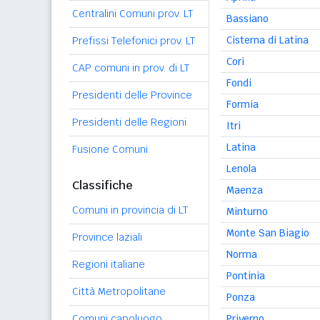
Centralini Comuni prov. LT
Bassiano
Cisterna di Latina
Prefissi Telefonici prov. LT
Cori
CAP comuni in prov. di LT
Fondi
Presidenti delle Province
Formia
Presidenti delle Regioni
Itri
Latina
Fusione Comuni
Lenola
Classifiche
Maenza
Comuni in provincia di LT
Minturno
Monte San Biagio
Province laziali
Norma
Regioni italiane
Pontinia
Città Metropolitane
Ponza
Priverno
Comuni capoluogo