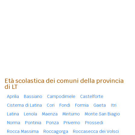
Età scolastica dei comuni della provincia
di LT
Aprilia
Bassiano
Campodimele
Castelforte
Cisterna di Latina
Cori
Fondi
Formia
Gaeta
Itri
Latina
Lenola
Maenza
Minturno
Monte San Biagio
Norma
Pontinia
Ponza
Priverno
Prossedi
Rocca Massima
Roccagorga
Roccasecca dei Volsci