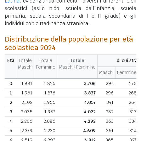
Latina
, evidenziando con colori diversi i differenti cicli
scolastici (asilo nido, scuola dell'infanzia, scuola
primaria, scuola secondaria di I e II grado) e gli
individui con cittadinanza straniera.
Distribuzione della popolazione per età
scolastica 2024
Età
Totale
Totale
Totale
di cui stran
Maschi
Femmine
Maschi+Femmine
Maschi
Femmine
0
1.881
1.825
3.706
294
270
1
1.961
1.876
3.837
296
268
2
2.102
1.955
4.057
341
264
3
2.035
1.987
4.022
282
313
4
2.206
2.086
4.292
363
334
5
2.379
2.230
4.609
351
314
6
2.519
2.293
4.812
365
327