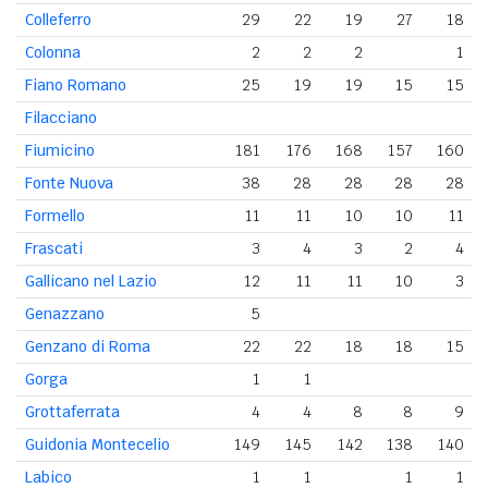
Colleferro
29
22
19
27
18
Colonna
2
2
2
1
Fiano Romano
25
19
19
15
15
Filacciano
Fiumicino
181
176
168
157
160
Fonte Nuova
38
28
28
28
28
Formello
11
11
10
10
11
Frascati
3
4
3
2
4
Gallicano nel Lazio
12
11
11
10
3
Genazzano
5
Genzano di Roma
22
22
18
18
15
Gorga
1
1
Grottaferrata
4
4
8
8
9
Guidonia Montecelio
149
145
142
138
140
Labico
1
1
1
1