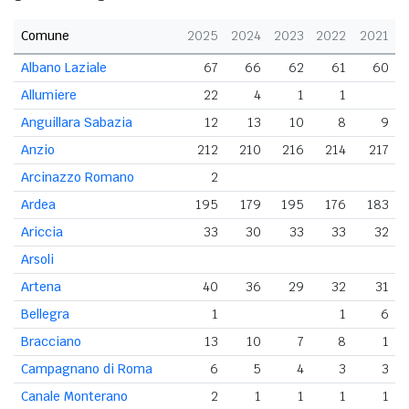
Comune
2025
2024
2023
2022
2021
Albano Laziale
67
66
62
61
60
Allumiere
22
4
1
1
Anguillara Sabazia
12
13
10
8
9
Anzio
212
210
216
214
217
Arcinazzo Romano
2
Ardea
195
179
195
176
183
Ariccia
33
30
33
33
32
Arsoli
Artena
40
36
29
32
31
Bellegra
1
1
6
Bracciano
13
10
7
8
1
Campagnano di Roma
6
5
4
3
3
Canale Monterano
2
1
1
1
1