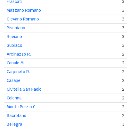
Frascati
3
Mazzano Romano
3
Olevano Romano
3
Pisoniano
3
Roviano
3
Subiaco
3
Arcinazzo R.
2
Canale M.
2
Carpineto R.
2
Casape
2
Civitella San Paolo
2
Colonna
2
Monte Porzio C.
2
Sacrofano
2
Bellegra
1