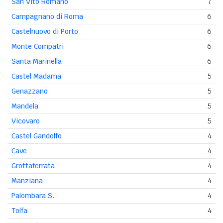
San Vito Romano
7
Campagnano di Roma
6
Castelnuovo di Porto
6
Monte Compatri
6
Santa Marinella
6
Castel Madama
5
Genazzano
5
Mandela
5
Vicovaro
5
Castel Gandolfo
4
Cave
4
Grottaferrata
4
Manziana
4
Palombara S.
4
Tolfa
4