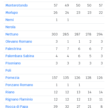
Monterotondo
57
49
50
50
57
Morlupo
26
24
23
23
22
Nemi
1
1
Nerola
Nettuno
303
285
287
278
294
Olevano Romano
3
1
1
2
3
Palestrina
7
7
6
6
7
Palombara Sabina
4
4
6
5
3
Pisoniano
3
3
3
3
3
Poli
Pomezia
157
135
126
128
126
Ponzano Romano
1
1
1
Riano
12
12
13
14
14
Rignano Flaminio
12
12
12
13
11
Rocca di Papa
39
32
27
21
8