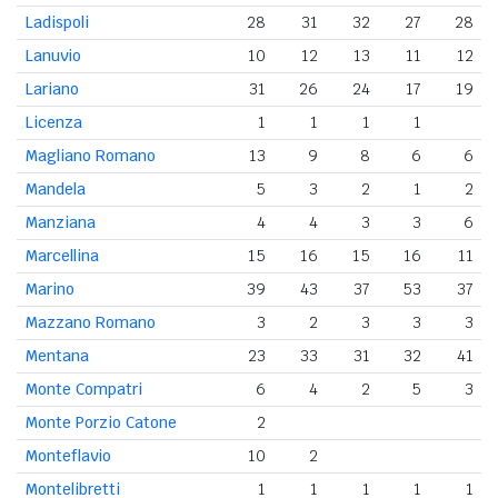
Ladispoli
28
31
32
27
28
Lanuvio
10
12
13
11
12
Lariano
31
26
24
17
19
Licenza
1
1
1
1
Magliano Romano
13
9
8
6
6
Mandela
5
3
2
1
2
Manziana
4
4
3
3
6
Marcellina
15
16
15
16
11
Marino
39
43
37
53
37
Mazzano Romano
3
2
3
3
3
Mentana
23
33
31
32
41
Monte Compatri
6
4
2
5
3
Monte Porzio Catone
2
Monteflavio
10
2
Montelibretti
1
1
1
1
1