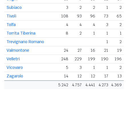
Subiaco
3
2
2
1
2
Tivoli
108
93
96
73
65
Tolfa
4
4
4
3
2
Torrita Tiberina
8
2
1
1
1
Trevignano Romano
1
2
Valmontone
24
27
16
21
19
Velletri
248
229
199
190
196
Vicovaro
5
3
1
1
2
Zagarolo
14
12
12
17
13
5.242
4.757
4.441
4.273
4.369
3