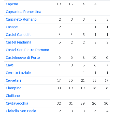
Capena
19
18
4
4
3
Capranica Prenestina
Carpineto Romano
2
3
3
2
2
Casape
2
1
1
1
1
Castel Gandolfo
4
4
3
1
1
Castel Madama
5
2
2
2
2
Castel San Pietro Romano
Castelnuovo di Porto
6
5
8
10
6
Cave
4
3
5
6
7
Cerreto Laziale
1
1
1
Cerveteri
17
20
21
23
17
Ciampino
33
19
19
16
16
Ciciliano
Civitavecchia
32
31
29
26
30
Civitella San Paolo
2
3
3
5
4