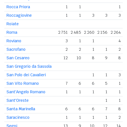
Rocca Priora
1
1
1
Roccagiovine
1
1
3
3
3
Roiate
Roma
2.751
2.485
2.260
2.156
2.264
2
Roviano
3
1
1
4
Sacrofano
2
2
1
1
2
San Cesareo
12
10
8
9
8
San Gregorio da Sassola
San Polo dei Cavalieri
1
1
3
San Vito Romano
7
6
6
5
1
Sant'Angelo Romano
1
1
1
1
1
Sant'Oreste
1
1
Santa Marinella
6
6
6
7
8
Saracinesco
1
1
1
1
2
Segni
13
9
10
12
14