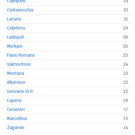
Ciampino
33
Civitavecchia
32
Lariano
31
Colleferro
29
Ladispoli
28
Morlupo
26
Fiano Romano
25
Valmontone
24
Mentana
23
Allumiere
22
Genzano di R.
22
Capena
19
Cerveteri
17
Marcellina
15
Zagarolo
14