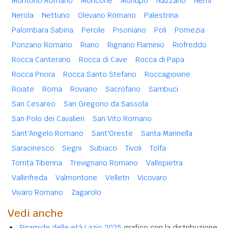
Montorio Romano
Moricone
Morlupo
Nazzano
Nemi
Nerola
Nettuno
Olevano Romano
Palestrina
Palombara Sabina
Percile
Pisoniano
Poli
Pomezia
Ponzano Romano
Riano
Rignano Flaminio
Riofreddo
Rocca Canterano
Rocca di Cave
Rocca di Papa
Rocca Priora
Rocca Santo Stefano
Roccagiovine
Roiate
Roma
Roviano
Sacrofano
Sambuci
San Cesareo
San Gregorio da Sassola
San Polo dei Cavalieri
San Vito Romano
Sant'Angelo Romano
Sant'Oreste
Santa Marinella
Saracinesco
Segni
Subiaco
Tivoli
Tolfa
Torrita Tiberina
Trevignano Romano
Vallepietra
Vallinfreda
Valmontone
Velletri
Vicovaro
Vivaro Romano
Zagarolo
Vedi anche
Piramide delle età Lazio 2025
grafico con la distribuzione