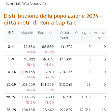
'divorziati/e' e 'vedovi/e'.
Distribuzione della popolazione 2024 -
città metr. di Roma Capitale
Età
Maschi
Femmine
Celibi
Coniugati
Vedovi
D
/Nubili
/e
/e
0-4
72.886
68.889
141.775
0
0
51,4%
48,6%
5-9
91.022
86.077
177.099
0
0
51,4%
48,6%
10-14
105.165
98.970
204.135
0
0
51,5%
48,5%
15-19
108.509
101.569
210.049
28
0
51,7%
48,3%
20-24
103.536
95.633
197.738
1.380
2
52,0%
48,0%
25-29
106.785
98.642
192.879
12.286
18