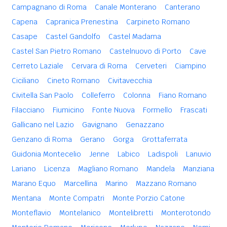
Campagnano di Roma
Canale Monterano
Canterano
Capena
Capranica Prenestina
Carpineto Romano
Casape
Castel Gandolfo
Castel Madama
Castel San Pietro Romano
Castelnuovo di Porto
Cave
Cerreto Laziale
Cervara di Roma
Cerveteri
Ciampino
Ciciliano
Cineto Romano
Civitavecchia
Civitella San Paolo
Colleferro
Colonna
Fiano Romano
Filacciano
Fiumicino
Fonte Nuova
Formello
Frascati
Gallicano nel Lazio
Gavignano
Genazzano
Genzano di Roma
Gerano
Gorga
Grottaferrata
Guidonia Montecelio
Jenne
Labico
Ladispoli
Lanuvio
Lariano
Licenza
Magliano Romano
Mandela
Manziana
Marano Equo
Marcellina
Marino
Mazzano Romano
Mentana
Monte Compatri
Monte Porzio Catone
Monteflavio
Montelanico
Montelibretti
Monterotondo