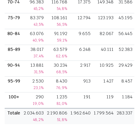
70-74
96.383
116.768
17.375
149.348
31.586
45,2%
54,8%
75-79
83.379
108.161
12.794
123.193
45.195
43,5%
56,5%
80-84
63.076
91.192
9.655
82.067
56.445
40,9%
59,1%
85-89
38.017
63.579
6.248
40.111
52.383
37,4%
62,6%
90-94
13.881
30.234
2.917
10.925
29.429
31,5%
68,5%
95-99
2.530
8.430
913
1.427
8.457
23,1%
76,9%
100+
290
1.235
191
119
1.184
19,0%
81,0%
Totale
2.034.603
2.190.806
1.962.640
1.799.564
283.337
48,2%
51,8%