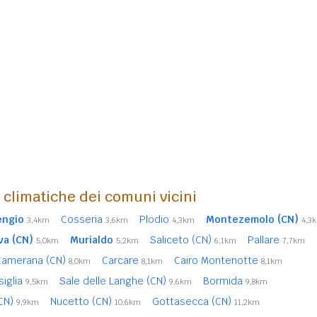
i climatiche dei comuni vicini
engio
Cosseria
Plodio
Montezemolo (CN)
3,4km
3,6km
4,3km
4,3
va (CN)
Murialdo
Saliceto (CN)
Pallare
5,0km
5,2km
6,1km
7,7km
Camerana (CN)
Carcare
Cairo Montenotte
8,0km
8,1km
8,1km
siglia
Sale delle Langhe (CN)
Bormida
9,5km
9,6km
9,8km
(CN)
Nucetto (CN)
Gottasecca (CN)
9,9km
10,6km
11,2km