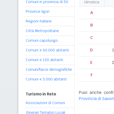
Comuni in provincia di SV
climatica
Province liguri
A
Regioni italiane
B
Città Metropolitane
C
Comuni capoluogo
D
Comuni
>
60.000 abitanti
Comuni
<
150 abitanti
E
2
Comuni/fasce demografiche
F
Comuni
<
5.000 abitanti
Puoi anche confr
Turismo in Rete
Provincia di Savo
Associazioni di Comuni
Itinerari Tematici Locali