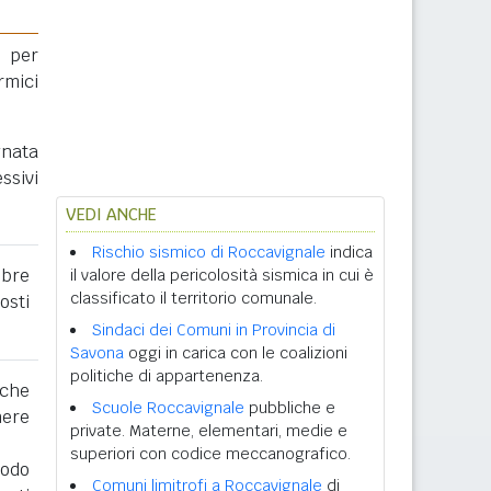
 per
rmici
gnata
ssivi
VEDI ANCHE
Rischio sismico di Roccavignale
indica
obre
il valore della pericolosità sismica in cui è
classificato il territorio comunale.
osti
Sindaci dei Comuni in Provincia di
Savona
oggi in carica con le coalizioni
politiche di appartenenza.
 che
Scuole Roccavignale
pubbliche e
nere
private. Materne, elementari, medie e
superiori con codice meccanografico.
iodo
Comuni limitrofi a Roccavignale
di