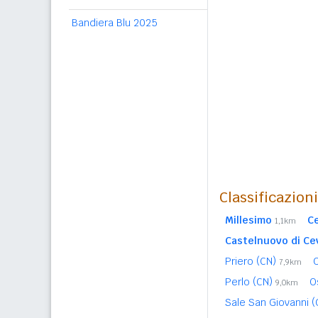
Bandiera Blu 2025
Classificazion
Millesimo
C
1,1km
Castelnuovo di Ce
Priero (CN)
7,9km
Perlo (CN)
O
9,0km
Sale San Giovanni 