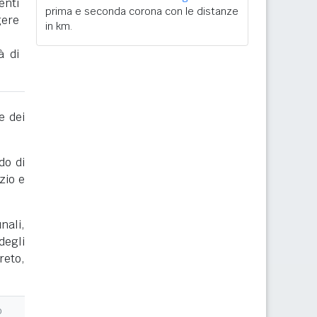
enti
prima e seconda corona con le distanze
gere
in km.
à di
e dei
do di
zio e
nali,
degli
reto,
o