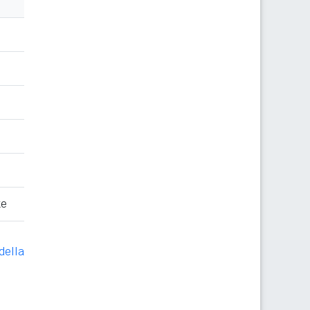
te
della