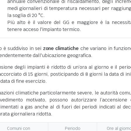
annuale convenzionale di riscaldamento, degli increm
medi giornalieri di temperatura necessari per raggiun
la soglia di 20 °C.
Più alto è il valore del GG e maggiore è la necessit
tenere acceso l'impianto termico.
ano è suddiviso in sei
zone climatiche
che variano in funzion
pendentemente dall'ubicazione geografica.
nsione degli impianti è ridotto di un’ora al giorno e il perio
corciato di 15 giorni, posticipando di 8 giorni la data di ini
 data di fine esercizio.
uazioni climatiche particolarmente severe, le autorità comu
vedimento motivato, possono autorizzare l’accensione 
limentati a gas anche al di fuori dei periodi indicati al dec
ata giornaliera ridotta.
Comuni con
Periodo
Ore al giorn