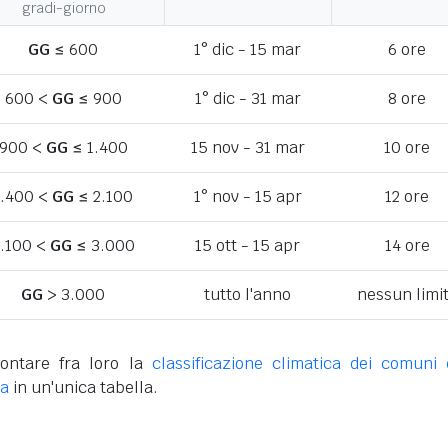
gradi-giorno
GG
≤ 600
1° dic - 15 mar
6 ore
600 <
GG
≤ 900
1° dic - 31 mar
8 ore
900 <
GG
≤ 1.400
15 nov - 31 mar
10 ore
1.400 <
GG
≤ 2.100
1° nov - 15 apr
12 ore
.100 <
GG
≤ 3.000
15 ott - 15 apr
14 ore
GG
> 3.000
tutto l'anno
nessun limi
ontare fra loro la
classificazione climatica dei comuni 
na
in un'unica tabella.