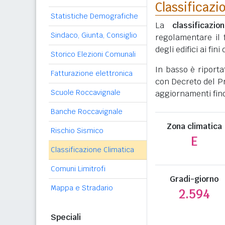
Classificazi
Statistiche Demografiche
La
classificazio
Sindaco, Giunta, Consiglio
regolamentare il 
degli edifici ai fi
Storico Elezioni Comunali
In basso è riporta
Fatturazione elettronica
con Decreto del Pr
Scuole Roccavignale
aggiornamenti fino
Banche Roccavignale
Zona climatica
Rischio Sismico
E
Classificazione Climatica
Comuni Limitrofi
Gradi-giorno
Mappa e Stradario
2.594
Speciali