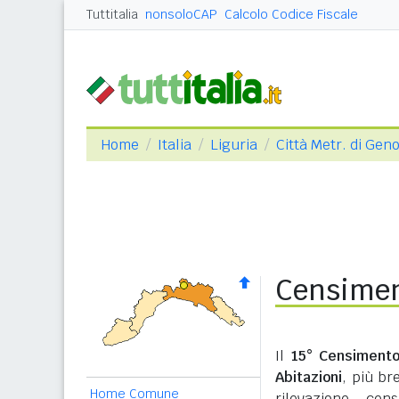
Tuttitalia
nonsoloCAP
Calcolo Codice Fiscale
Home
Italia
Liguria
Città Metr. di Gen
Censimen
Il
15° Censimento
Abitazioni
, più b
Home Comune
rilevazione cen