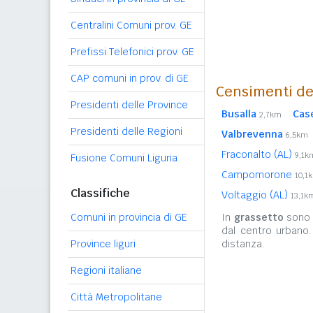
Centralini Comuni prov. GE
Prefissi Telefonici prov. GE
CAP comuni in prov. di GE
Censimenti de
Presidenti delle Province
Busalla
Case
2,7km
Presidenti delle Regioni
Valbrevenna
6,5km
Fraconalto (AL)
9,1k
Fusione Comuni Liguria
Campomorone
10,1
Classifiche
Voltaggio (AL)
13,1k
Comuni in provincia di GE
In
grassetto
sono r
dal centro urbano
Province liguri
distanza.
Regioni italiane
Città Metropolitane