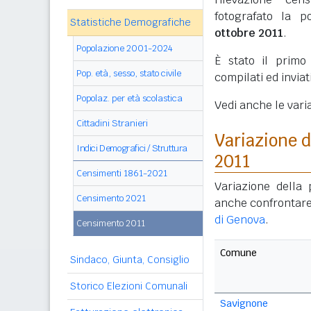
fotografato la p
Statistiche Demografiche
ottobre 2011
.
Popolazione 2001-2024
È stato il prim
Pop. età, sesso, stato civile
compilati ed invia
Popolaz. per età scolastica
Vedi anche le vari
Cittadini Stranieri
Variazione 
Indici Demografici / Struttura
2011
Censimenti 1861-2021
Variazione della
Censimento 2021
anche confrontare
di Genova
.
Censimento 2011
Comune
Sindaco, Giunta, Consiglio
Storico Elezioni Comunali
Savignone