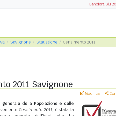
Bandiera Blu 2
ova
Savignone
Statistiche
Censimento 2011
to 2011 Savignone
Modifica
Cond
 generale della Popolazione e delle
revemente
Censimento 2011
, è stata la
suaria operata dall'Istat che ha