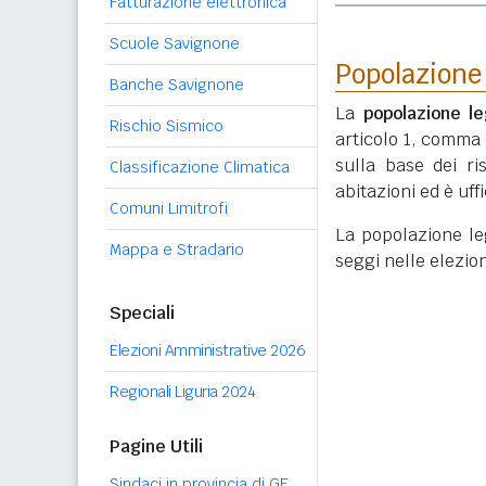
Fatturazione elettronica
Scuole Savignone
Popolazione
Banche Savignone
La
popolazione le
Rischio Sismico
articolo 1, comma
sulla base dei r
Classificazione Climatica
abitazioni ed è uf
Comuni Limitrofi
La popolazione lega
Mappa e Stradario
seggi nelle elezio
Speciali
Elezioni Amministrative 2026
Regionali Liguria 2024
Pagine Utili
Sindaci in provincia di GE