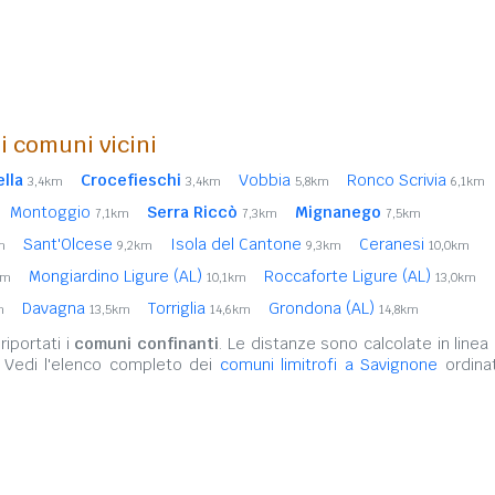
i comuni vicini
lla
Crocefieschi
Vobbia
Ronco Scrivia
3,4km
3,4km
5,8km
6,1km
Montoggio
Serra Riccò
Mignanego
7,1km
7,3km
7,5km
Sant'Olcese
Isola del Cantone
Ceranesi
m
9,2km
9,3km
10,0km
Mongiardino Ligure (AL)
Roccaforte Ligure (AL)
km
10,1km
13,0km
Davagna
Torriglia
Grondona (AL)
m
13,5km
14,6km
14,8km
iportati i
comuni confinanti
. Le distanze sono calcolate in linea 
. Vedi l'elenco completo dei
comuni limitrofi a Savignone
ordinat