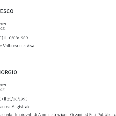
SESCO
2021
2021
E) il 10/08/1989
e: Valbrevenna Viva
GIORGIO
2021
2021
) il 25/06/1993
 Laurea Magistrale
ionale: Impiegati di Amministrazioni, Organi ed Enti Pubblici 