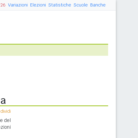
026
Variazioni
Elezioni
Statistiche
Scuole
Banche
na
ividi
ne del
zioni