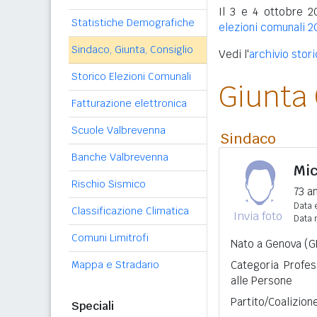
Il 3 e 4 ottobre 2
Statistiche Demografiche
elezioni comunali 2
Sindaco, Giunta, Consiglio
Vedi l'
archivio stor
Storico Elezioni Comunali
Giunta
Fatturazione elettronica
Scuole Valbrevenna
Sindaco
Banche Valbrevenna
Mic
Rischio Sismico
73 a
Data e
Classificazione Climatica
Invia foto
Data 
Comuni Limitrofi
Nato a Genova (GE
Mappa e Stradario
Categoria Profes
alle Persone
Partito/Coalizion
Speciali