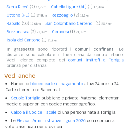
Serra Riccò
(2)
Cabella Ligure (AL)
(1)
17,7km
17,8km
Ottone (PC)
(1)
Rezzoaglio
(2)
17,8km
18,1km
Rapallo
(10)
San Colombano Certenoli
(1)
19,6km
20,4km
Borzonasca
(2)
Ceranesi
(1)
21,0km
21,3km
Isola del Cantone
(1)
21,3km
In
grassetto
sono riportati i
comuni confinanti
. Le
distanze sono calcolate in linea d'aria dal centro urbano.
Vedi l'elenco completo dei
comuni limitrofi a Torriglia
ordinati per distanza.
Vedi anche
Numeri di
blocco carte di pagamento
attivi 24 ore su 24.
Carte di credito e Bancomat.
Scuole Torriglia
pubbliche e private. Materne, elementari,
medie e superiori con codice meccanografico.
Calcola il Codice Fiscale
di una persona nata a Torriglia.
Le
Elezioni Amministrative Liguria 2026
con i comuni al
voto classificati per provincia.