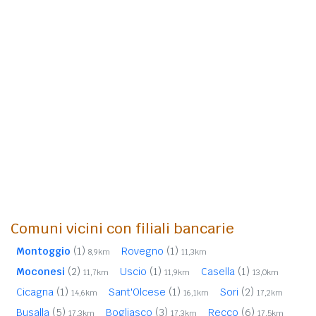
Comuni vicini con filiali bancarie
Montoggio
(1)
Rovegno
(1)
8,9km
11,3km
Moconesi
(2)
Uscio
(1)
Casella
(1)
11,7km
11,9km
13,0km
Cicagna
(1)
Sant'Olcese
(1)
Sori
(2)
14,6km
16,1km
17,2km
Busalla
(5)
Bogliasco
(3)
Recco
(6)
17,3km
17,3km
17,5km