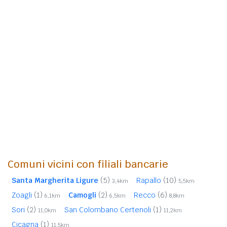
Comuni vicini con filiali bancarie
Santa Margherita Ligure
(5)
Rapallo
(10)
3,4km
5,5km
Zoagli
(1)
Camogli
(2)
Recco
(6)
6,1km
6,5km
8,8km
Sori
(2)
San Colombano Certenoli
(1)
11,0km
11,2km
Cicagna
(1)
11,5km