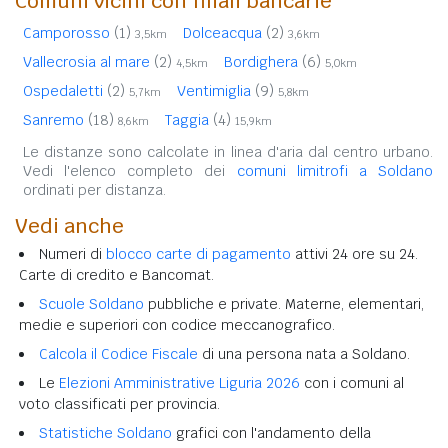
Comuni vicini con filiali bancarie
Camporosso
(1)
Dolceacqua
(2)
3,5km
3,6km
Vallecrosia al mare
(2)
Bordighera
(6)
4,5km
5,0km
Ospedaletti
(2)
Ventimiglia
(9)
5,7km
5,8km
Sanremo
(18)
Taggia
(4)
8,6km
15,9km
Le distanze sono calcolate in linea d'aria dal centro urbano.
Vedi l'elenco completo dei
comuni limitrofi a Soldano
ordinati per distanza.
Vedi anche
Numeri di
blocco carte di pagamento
attivi 24 ore su 24.
Carte di credito e Bancomat.
Scuole Soldano
pubbliche e private. Materne, elementari,
medie e superiori con codice meccanografico.
Calcola il Codice Fiscale
di una persona nata a Soldano.
Le
Elezioni Amministrative Liguria 2026
con i comuni al
voto classificati per provincia.
Statistiche Soldano
grafici con l'andamento della