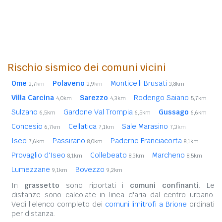
Rischio sismico dei comuni vicini
Ome
Polaveno
Monticelli Brusati
2,7km
2,9km
3,8km
Villa Carcina
Sarezzo
Rodengo Saiano
4,0km
4,3km
5,7km
Sulzano
Gardone Val Trompia
Gussago
6,5km
6,5km
6,6km
Concesio
Cellatica
Sale Marasino
6,7km
7,1km
7,3km
Iseo
Passirano
Paderno Franciacorta
7,6km
8,0km
8,1km
Provaglio d'Iseo
Collebeato
Marcheno
8,1km
8,3km
8,5km
Lumezzane
Bovezzo
9,1km
9,2km
In
grassetto
sono riportati i
comuni confinanti
. Le
distanze sono calcolate in linea d'aria dal centro urbano.
Vedi l'elenco completo dei
comuni limitrofi a Brione
ordinati
per distanza.