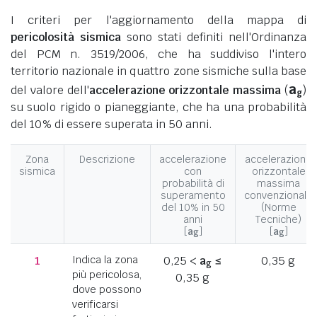
I criteri per l'aggiornamento della mappa di
pericolosità sismica
sono stati definiti nell'Ordinanza
del PCM n. 3519/2006, che ha suddiviso l'intero
territorio nazionale in quattro zone sismiche sulla base
a
del valore dell'
accelerazione orizzontale massima
(
)
g
su suolo rigido o pianeggiante, che ha una probabilità
del 10% di essere superata in 50 anni.
Zona
Descrizione
accelerazione
accelerazione
sismica
con
orizzontale
probabilità di
massima
superamento
convenzionale
del 10% in 50
(Norme
anni
Tecniche)
[
a
]
[
a
]
g
g
1
Indica la zona
0,25 <
a
≤
0,35 g
g
più pericolosa,
0,35 g
dove possono
verificarsi