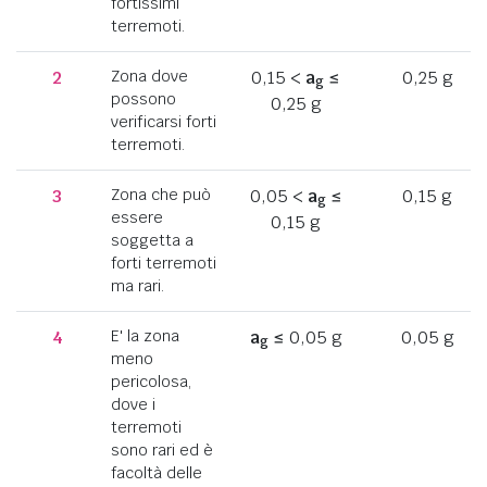
fortissimi
terremoti.
2
Zona dove
0,15 <
a
≤
0,25 g
g
possono
0,25 g
verificarsi forti
terremoti.
3
Zona che può
0,05 <
a
≤
0,15 g
g
essere
0,15 g
soggetta a
forti terremoti
ma rari.
4
E' la zona
a
≤ 0,05 g
0,05 g
g
meno
pericolosa,
dove i
terremoti
sono rari ed è
facoltà delle