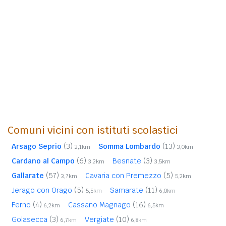
Comuni vicini con istituti scolastici
Arsago Seprio
(3)
Somma Lombardo
(13)
2,1km
3,0km
Cardano al Campo
(6)
Besnate
(3)
3,2km
3,5km
Gallarate
(57)
Cavaria con Premezzo
(5)
3,7km
5,2km
Jerago con Orago
(5)
Samarate
(11)
5,5km
6,0km
Ferno
(4)
Cassano Magnago
(16)
6,2km
6,5km
Golasecca
(3)
Vergiate
(10)
6,7km
6,8km