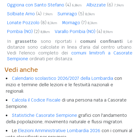
Oggiona con Santo Stefano
(4)
Albizzate
(6)
6,8km
7,9km
Solbiate Arno
(4)
Sumirago
(5)
7,9km
8,0km
Lonate Pozzolo
(8)
Mornago
(7)
8,3km
8,3km
Pombia (NO)
(2)
Varallo Pombia (NO)
(4)
8,8km
8,9km
In
grassetto
sono riportati i
comuni confinanti
. Le
distanze sono calcolate in linea d'aria dal centro urbano.
Vedi l'elenco completo dei
comuni limitrofi a Casorate
Sempione
ordinati per distanza.
Vedi anche
Calendario scolastico 2026/2027 della Lombardia
con
inizio e termine delle lezioni e le festività nazionali e
regionali.
Calcola il Codice Fiscale
di una persona nata a Casorate
Sempione.
Statistiche Casorate Sempione
grafici con l'andamento
della popolazione, movimento naturale e flussi migratori.
Le
Elezioni Amministrative Lombardia 2026
con i comuni al
voto classificati per provincia.