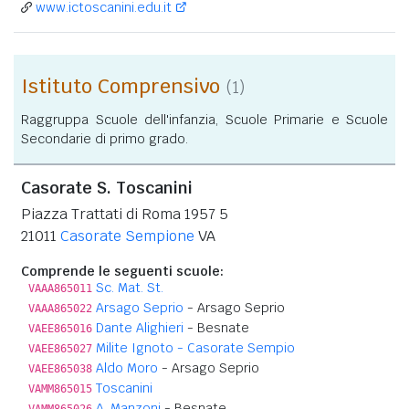
www.ictoscanini.edu.it
Istituto Comprensivo
(1)
Raggruppa Scuole dell'infanzia, Scuole Primarie e Scuole
Secondarie di primo grado.
Casorate S. Toscanini
Piazza Trattati di Roma 1957 5
21011
Casorate Sempione
VA
Comprende le seguenti scuole:
Sc. Mat. St.
VAAA865011
Arsago Seprio
- Arsago Seprio
VAAA865022
Dante Alighieri
- Besnate
VAEE865016
Milite Ignoto - Casorate Sempio
VAEE865027
Aldo Moro
- Arsago Seprio
VAEE865038
Toscanini
VAMM865015
A. Manzoni
- Besnate
VAMM865026