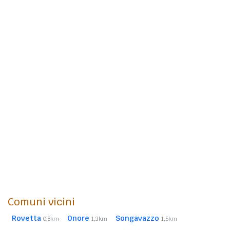
Comuni vicini
Rovetta
Onore
Songavazzo
0,8km
1,3km
1,5km