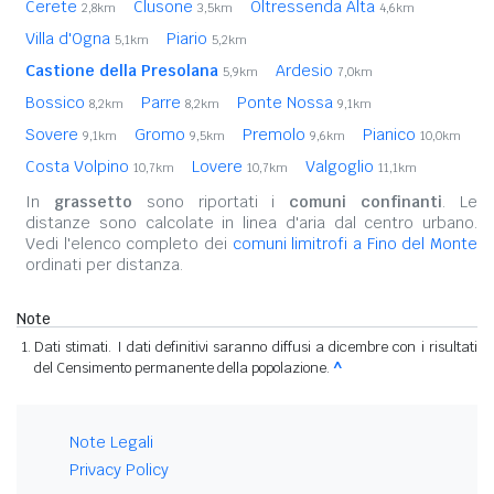
Cerete
Clusone
Oltressenda Alta
2,8km
3,5km
4,6km
Villa d'Ogna
Piario
5,1km
5,2km
Castione della Presolana
Ardesio
5,9km
7,0km
Bossico
Parre
Ponte Nossa
8,2km
8,2km
9,1km
Sovere
Gromo
Premolo
Pianico
9,1km
9,5km
9,6km
10,0km
Costa Volpino
Lovere
Valgoglio
10,7km
10,7km
11,1km
In
grassetto
sono riportati i
comuni confinanti
. Le
distanze sono calcolate in linea d'aria dal centro urbano.
Vedi l'elenco completo dei
comuni limitrofi a Fino del Monte
ordinati per distanza.
Note
Dati stimati. I dati definitivi saranno diffusi a dicembre con i risultati
del Censimento permanente della popolazione.
^
Note Legali
Privacy Policy