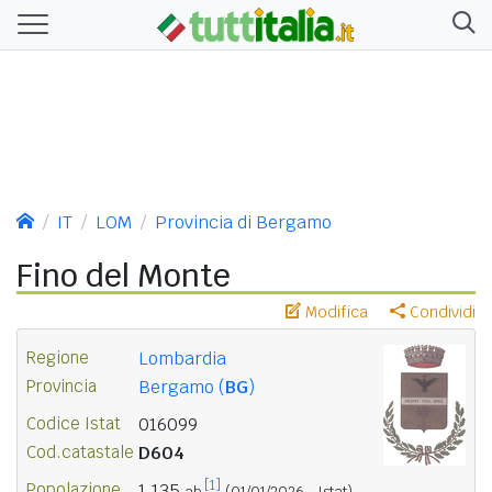
IT
LOM
Provincia di Bergamo
Fino del Monte
Modifica
Condividi
Regione
Lombardia
Provincia
Bergamo (
BG
)
Codice Istat
016099
Cod.catastale
D604
[1]
Popolazione
1.135
ab.
(01/01/2026 - Istat)