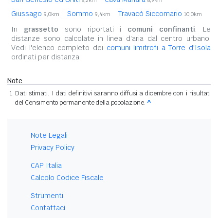
8,2km
8,9km
Giussago
Sommo
Travacò Siccomario
9,0km
9,4km
10,0km
In
grassetto
sono riportati i
comuni confinanti
. Le
distanze sono calcolate in linea d'aria dal centro urbano.
Vedi l'elenco completo dei
comuni limitrofi a Torre d'Isola
ordinati per distanza.
Note
Dati stimati. I dati definitivi saranno diffusi a dicembre con i risultati
del Censimento permanente della popolazione.
^
Note Legali
Privacy Policy
CAP Italia
Calcolo Codice Fiscale
Strumenti
Contattaci