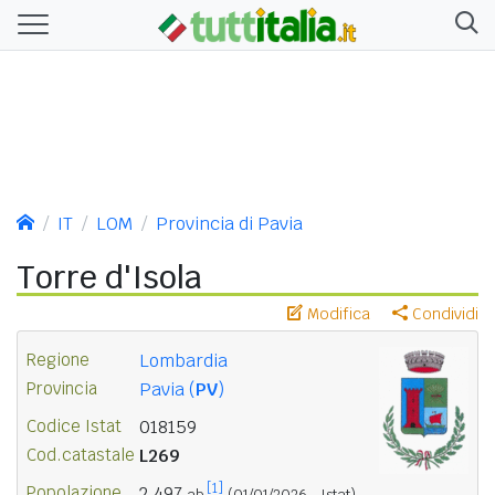
IT
LOM
Provincia di Pavia
Torre d'Isola
Modifica
Condividi
Regione
Lombardia
Provincia
Pavia (
PV
)
Codice Istat
018159
Cod.catastale
L269
[1]
Popolazione
2.497
ab.
(01/01/2026 - Istat)