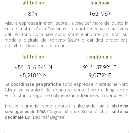
altitudine
min/max
87
(62, 95)
m
Misura espressa in
metri sopra il livello del mare
del punto in
cui è situata la Casa Comunale. Le quote
minima
e
massima
del territorio comunale sono state elaborate dall'Istat sul
modello digitale del terreno (DEM) e dai dati provenienti
dall'ultima rilevazione censuaria.
latitudine
longitudine
45° 13' 6,24'' N
9° 4' 37,92'' E
45,2184° N
9,0772° E
Le
coordinate geografiche
sono espresse in latitudine Nord
(distanza angolare dall'equatore verso Nord) e longitudine
Est (distanza angolare dal meridiano di Greenwich verso Est).
I valori numerici sono riportati utilizzando sia il
sistema
sessagesimale DMS
(
Degree, Minute, Second
), che il
sistema
decimale DD
(
Decimal Degree
).