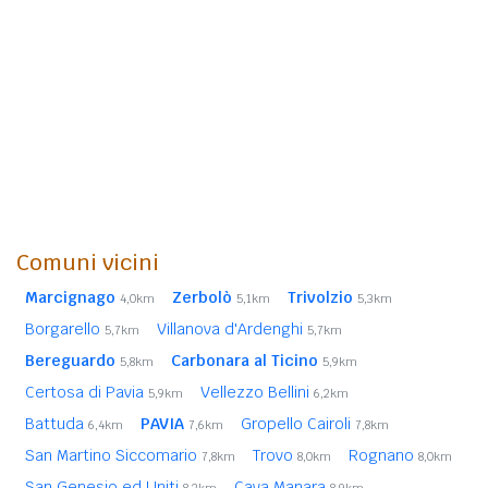
Comuni vicini
Marcignago
Zerbolò
Trivolzio
4,0km
5,1km
5,3km
Borgarello
Villanova d'Ardenghi
5,7km
5,7km
Bereguardo
Carbonara al Ticino
5,8km
5,9km
Certosa di Pavia
Vellezzo Bellini
5,9km
6,2km
Battuda
PAVIA
Gropello Cairoli
6,4km
7,6km
7,8km
San Martino Siccomario
Trovo
Rognano
7,8km
8,0km
8,0km
San Genesio ed Uniti
Cava Manara