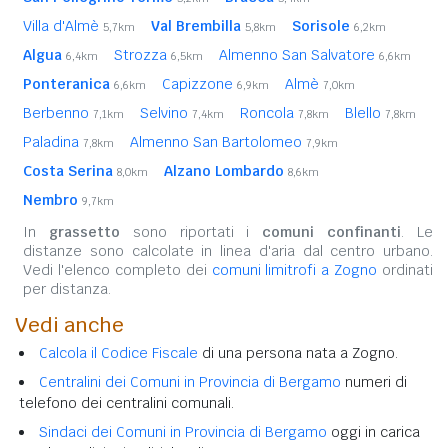
Villa d'Almè
Val Brembilla
Sorisole
5,7km
5,8km
6,2km
Algua
Strozza
Almenno San Salvatore
6,4km
6,5km
6,6km
Ponteranica
Capizzone
Almè
6,6km
6,9km
7,0km
Berbenno
Selvino
Roncola
Blello
7,1km
7,4km
7,8km
7,8km
Paladina
Almenno San Bartolomeo
7,8km
7,9km
Costa Serina
Alzano Lombardo
8,0km
8,6km
Nembro
9,7km
In
grassetto
sono riportati i
comuni confinanti
. Le
distanze sono calcolate in linea d'aria dal centro urbano.
Vedi l'elenco completo dei
comuni limitrofi a Zogno
ordinati
per distanza.
Vedi anche
Calcola il Codice Fiscale
di una persona nata a Zogno.
Centralini dei Comuni in Provincia di Bergamo
numeri di
telefono dei centralini comunali.
Sindaci dei Comuni in Provincia di Bergamo
oggi in carica