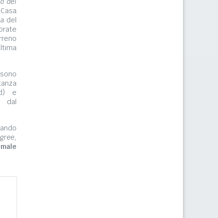
lo del
 Casa
ma
del
orate
rreno
ltima
ono
tanza
rd) e
e dal
zzando
gree,
imale