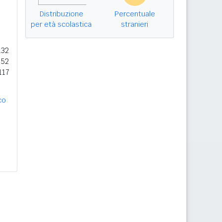
Distribuzione
Percentuale
per età scolastica
stranieri
132
652
117
co