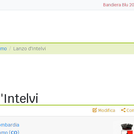
Bandiera Blu 2
omo
Lanzo d'Intelvi
'Intelvi
Modifica
Cond
ombardia
omo (
CO
)