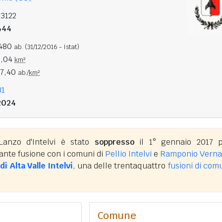
13122
444
.480
ab.
(31/12/2016 - Istat)
0,04
km²
47,40
ab./
km²
31
2024
Lanzo d'Intelvi è stato
soppresso
il 1° gennaio 2017 
iante fusione con i comuni di
Pellio Intelvi
e
Ramponio Verna
i Alta Valle Intelvi
, una delle trentaquattro
fusioni di com
Comune