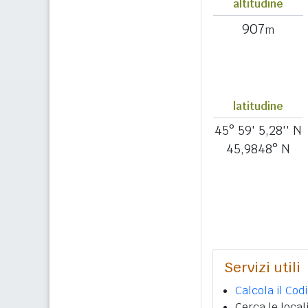
altitudine
907
m
latitudine
45° 59' 5,28'' N
45,9848° N
Servizi utili
Calcola il Cod
Cerca le local