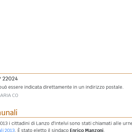
P 22024
uò essere indicata direttamente in un indirizzo postale.
CARIA CO
munali
013 i cittadini di Lanzo d'Intelvi sono stati chiamati alle urn
li 2013
. È stato eletto il sindaco
Enrico Manzoni
.