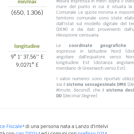
Misura espressa in
metri sopra il livel
min/max
mare
del punto in cui è situata la
(650, 1.306)
Comunale. Le quote
minima
e
massi
territorio comunale sono state elab
dall'Istat sul modello digitale del te
(DEM) e dai dati provenienti dall'u
rilevazione censuaria.
Le
coordinate geografiche
s
longitudine
espresse in latitudine Nord (dis
9° 1' 37,56'' E
angolare dall'equatore verso No
longitudine Est (distanza angolar
9,0271° E
meridiano di Greenwich verso Est).
I valori numerici sono riportati utili
sia il
sistema sessagesimale DMS
(
De
Minute, Second
), che il
sistema dec
DD
(
Decimal Degree
).
ice Fiscale
di una persona nata a Lanzo d'Intelvi
ità con
cap 22024
ed i comuni con
prefisso 031