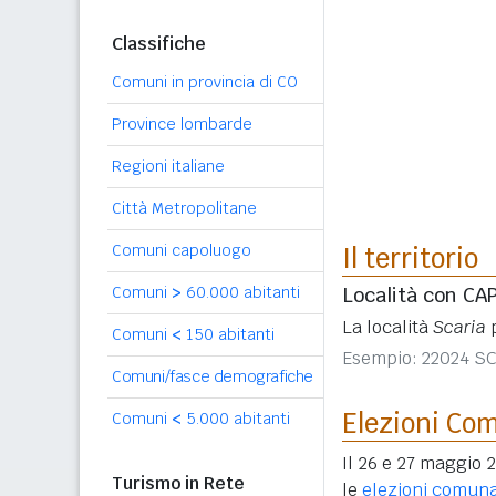
Classifiche
Comuni in provincia di CO
Province lombarde
Regioni italiane
Città Metropolitane
Comuni capoluogo
Il territorio
Comuni
>
60.000 abitanti
Località con CA
La località
Scaria
p
Comuni
<
150 abitanti
Esempio: 22024 S
Comuni/fasce demografiche
Elezioni Co
Comuni
<
5.000 abitanti
Il 26 e 27 maggio 2
Turismo in Rete
le
elezioni comuna