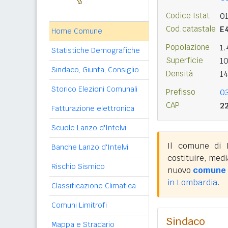
Codice Istat
0
Cod.catastale
E
Home Comune
Popolazione
1
Statistiche Demografiche
Superficie
1
Sindaco, Giunta, Consiglio
Densità
1
Storico Elezioni Comunali
Prefisso
0
CAP
2
Fatturazione elettronica
Scuole Lanzo d'Intelvi
Il comune di 
Banche Lanzo d'Intelvi
costituire, med
Rischio Sismico
nuovo
comune d
in Lombardia
.
Classificazione Climatica
Comuni Limitrofi
Sindaco
Mappa e Stradario