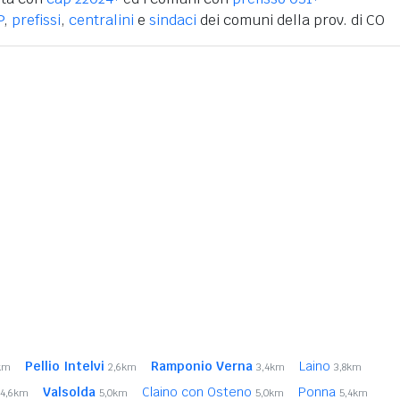
P
,
prefissi
,
centralini
e
sindaci
dei comuni della prov. di CO
Pellio Intelvi
Ramponio Verna
Laino
km
2,6km
3,4km
3,8km
Valsolda
Claino con Osteno
Ponna
4,6km
5,0km
5,0km
5,4km