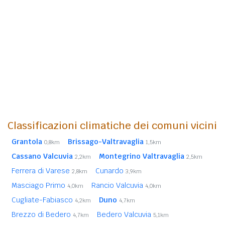
Classificazioni climatiche dei comuni vicini
Grantola
Brissago-Valtravaglia
0,8km
1,5km
Cassano Valcuvia
Montegrino Valtravaglia
2,2km
2,5km
Ferrera di Varese
Cunardo
2,8km
3,9km
Masciago Primo
Rancio Valcuvia
4,0km
4,0km
Cugliate-Fabiasco
Duno
4,2km
4,7km
Brezzo di Bedero
Bedero Valcuvia
4,7km
5,1km