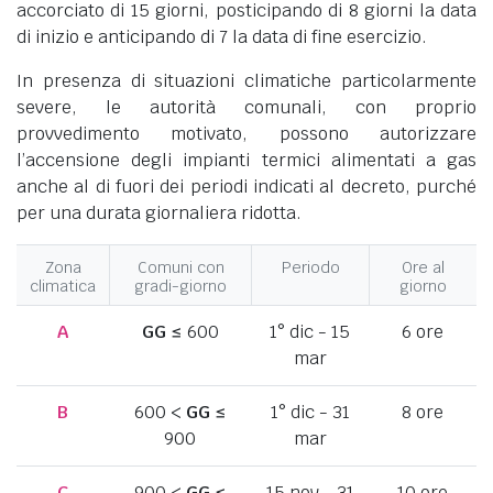
accorciato di 15 giorni, posticipando di 8 giorni la data
di inizio e anticipando di 7 la data di fine esercizio.
In presenza di situazioni climatiche particolarmente
severe, le autorità comunali, con proprio
provvedimento motivato, possono autorizzare
l’accensione degli impianti termici alimentati a gas
anche al di fuori dei periodi indicati al decreto, purché
per una durata giornaliera ridotta.
Zona
Comuni con
Periodo
Ore al
climatica
gradi-giorno
giorno
A
GG
≤ 600
1° dic - 15
6 ore
mar
B
600 <
GG
≤
1° dic - 31
8 ore
900
mar
C
900 <
GG
≤
15 nov - 31
10 ore