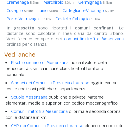
Cremenaga
Marchirolo
Germignaga
5,2km
5,3km
5,4km
Cuveglio
Luino
Cadegliano-Viconago
5,6km
5,6km
6,2km
Porto Valtravaglia
Castello Cabiaglio
6,5km
6,5km
In
grassetto
sono riportati i
comuni confinanti
. Le
distanze sono calcolate in linea d'aria dal centro urbano.
Vedi l'elenco completo dei
comuni limitrofi a Mesenzana
ordinati per distanza.
Vedi anche
Rischio sismico di Mesenzana
indica il valore della
pericolosità sismica in cui è classificato il territorio
comunale.
Sindaci dei Comuni in Provincia di Varese
oggi in carica
con le coalizioni politiche di appartenenza.
Scuole Mesenzana
pubbliche e private. Materne,
elementari, medie e superiori con codice meccanografico.
Comuni limitrofi a Mesenzana
di prima e seconda corona
con le distanze in km.
CAP dei Comuni in Provincia di Varese
elenco dei codici di