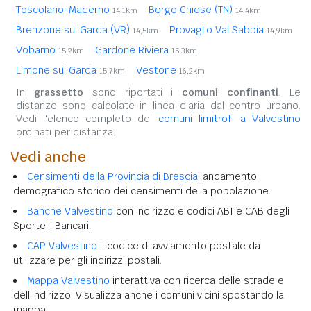
Toscolano-Maderno
Borgo Chiese (TN)
14,1km
14,4km
Brenzone sul Garda (VR)
Provaglio Val Sabbia
14,5km
14,9km
Vobarno
Gardone Riviera
15,2km
15,3km
Limone sul Garda
Vestone
15,7km
16,2km
In
grassetto
sono riportati i
comuni confinanti
. Le
distanze sono calcolate in linea d'aria dal centro urbano.
Vedi l'elenco completo dei
comuni limitrofi a Valvestino
ordinati per distanza.
Vedi anche
Censimenti della Provincia di Brescia
, andamento
demografico storico dei censimenti della popolazione.
Banche Valvestino
con indirizzo e codici ABI e CAB degli
Sportelli Bancari.
CAP Valvestino
il codice di avviamento postale da
utilizzare per gli indirizzi postali.
Mappa Valvestino
interattiva con ricerca delle strade e
dell'indirizzo. Visualizza anche i comuni vicini spostando la
mappa.