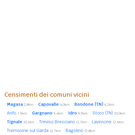
Censimenti dei comuni vicini
Magasa
Capovalle
Bondone (TN)
2,8km
4,0km
6,2km
Anfo
Gargnano
Idro
Storo (TN)
7,9km
9,4km
9,9km
10,0km
Tignale
Treviso Bresciano
Lavenone
10,1km
11,7km
12,4km
Tremosine sul Garda
Bagolino
12,7km
12,8km