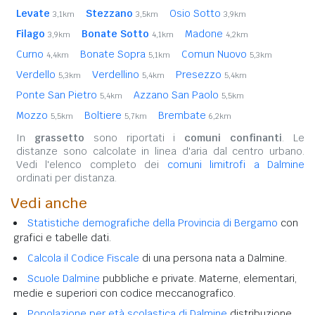
Levate
Stezzano
Osio Sotto
3,1km
3,5km
3,9km
Filago
Bonate Sotto
Madone
3,9km
4,1km
4,2km
Curno
Bonate Sopra
Comun Nuovo
4,4km
5,1km
5,3km
Verdello
Verdellino
Presezzo
5,3km
5,4km
5,4km
Ponte San Pietro
Azzano San Paolo
5,4km
5,5km
Mozzo
Boltiere
Brembate
5,5km
5,7km
6,2km
In
grassetto
sono riportati i
comuni confinanti
. Le
distanze sono calcolate in linea d'aria dal centro urbano.
Vedi l'elenco completo dei
comuni limitrofi a Dalmine
ordinati per distanza.
Vedi anche
Statistiche demografiche della Provincia di Bergamo
con
grafici e tabelle dati.
Calcola il Codice Fiscale
di una persona nata a Dalmine.
Scuole Dalmine
pubbliche e private. Materne, elementari,
medie e superiori con codice meccanografico.
Popolazione per età scolastica di Dalmine
distribuzione