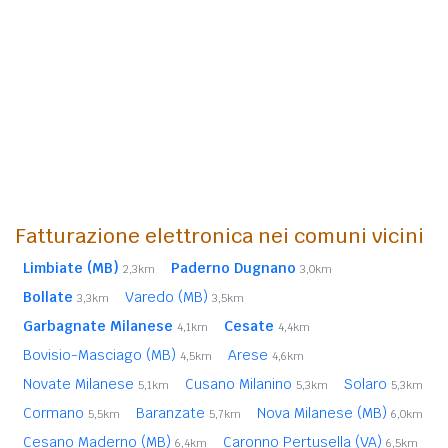
Fatturazione elettronica nei comuni vicini
Limbiate (MB)
Paderno Dugnano
2,3km
3,0km
Bollate
Varedo (MB)
3,3km
3,5km
Garbagnate Milanese
Cesate
4,1km
4,4km
Bovisio-Masciago (MB)
Arese
4,5km
4,6km
Novate Milanese
Cusano Milanino
Solaro
5,1km
5,3km
5,3km
Cormano
Baranzate
Nova Milanese (MB)
5,5km
5,7km
6,0km
Cesano Maderno (MB)
Caronno Pertusella (VA)
6,4km
6,5km