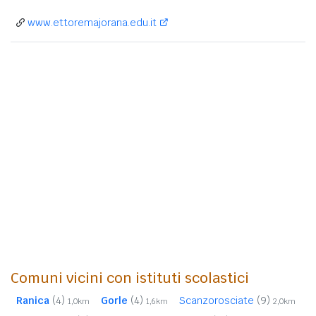
www.ettoremajorana.edu.it
Comuni vicini con istituti scolastici
Ranica
(4)
Gorle
(4)
Scanzorosciate
(9)
1,0km
1,6km
2,0km