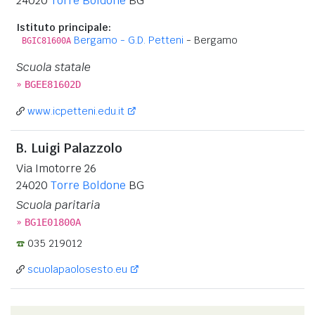
24020
Torre Boldone
BG
Istituto principale:
Bergamo - G.D. Petteni
- Bergamo
BGIC81600A
Scuola statale
»
BGEE81602D
www.icpetteni.edu.it
B. Luigi Palazzolo
Via Imotorre 26
24020
Torre Boldone
BG
Scuola paritaria
»
BG1E01800A
035 219012
scuolapaolosesto.eu