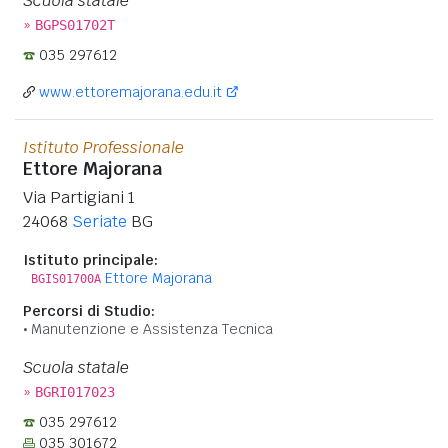
Scuola statale
»
BGPS01702T
035 297612
www.ettoremajorana.edu.it
Istituto Professionale
Ettore Majorana
Via Partigiani 1
24068
Seriate
BG
Istituto principale:
Ettore Majorana
BGIS01700A
Percorsi di Studio:
Manutenzione e Assistenza Tecnica
Scuola statale
»
BGRI017023
035 297612
035 301672