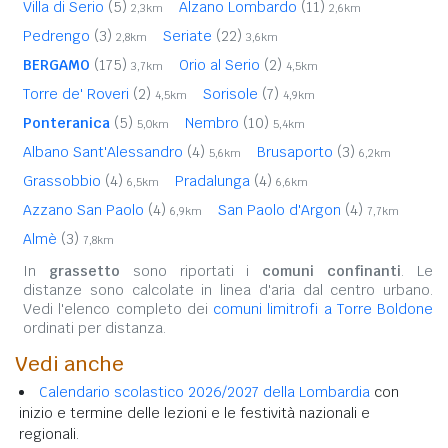
Villa di Serio
(5)
Alzano Lombardo
(11)
2,3km
2,6km
Pedrengo
(3)
Seriate
(22)
2,8km
3,6km
BERGAMO
(175)
Orio al Serio
(2)
3,7km
4,5km
Torre de' Roveri
(2)
Sorisole
(7)
4,5km
4,9km
Ponteranica
(5)
Nembro
(10)
5,0km
5,4km
Albano Sant'Alessandro
(4)
Brusaporto
(3)
5,6km
6,2km
Grassobbio
(4)
Pradalunga
(4)
6,5km
6,6km
Azzano San Paolo
(4)
San Paolo d'Argon
(4)
6,9km
7,7km
Almè
(3)
7,8km
In
grassetto
sono riportati i
comuni confinanti
. Le
distanze sono calcolate in linea d'aria dal centro urbano.
Vedi l'elenco completo dei
comuni limitrofi a Torre Boldone
ordinati per distanza.
Vedi anche
Calendario scolastico 2026/2027 della Lombardia
con
inizio e termine delle lezioni e le festività nazionali e
regionali.