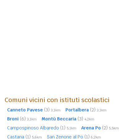
Comuni vicini con istituti scolastici
Canneto Pavese
(3)
Portalbera
(2)
3,1km
3,1km
Broni
(6)
Montù Beccaria
(3)
3,1km
4,2km
Campospinoso Albaredo
(1)
Arena Po
(2)
5,1km
5,5km
Castana
(1)
San Zenone al Po
(1)
5,6km
6,2km