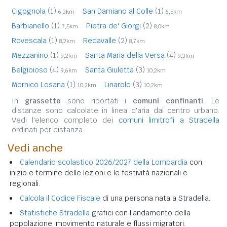
Cigognola
(1)
San Damiano al Colle
(1)
6,3km
6,5km
Barbianello
(1)
Pietra de' Giorgi
(2)
7,5km
8,0km
Rovescala
(1)
Redavalle
(2)
8,2km
8,7km
Mezzanino
(1)
Santa Maria della Versa
(4)
9,2km
9,3km
Belgioioso
(4)
Santa Giuletta
(3)
9,6km
10,2km
Mornico Losana
(1)
Linarolo
(3)
10,2km
10,2km
In
grassetto
sono riportati i
comuni confinanti
. Le
distanze sono calcolate in linea d'aria dal centro urbano.
Vedi l'elenco completo dei
comuni limitrofi a Stradella
ordinati per distanza.
Vedi anche
Calendario scolastico 2026/2027 della Lombardia
con
inizio e termine delle lezioni e le festività nazionali e
regionali.
Calcola il Codice Fiscale
di una persona nata a Stradella.
Statistiche Stradella
grafici con l'andamento della
popolazione, movimento naturale e flussi migratori.