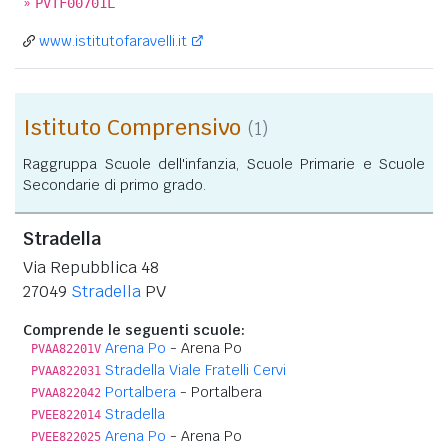
»
PVTF00701L
www.istitutofaravelli.it
Istituto Comprensivo
(1)
Raggruppa Scuole dell'infanzia, Scuole Primarie e Scuole
Secondarie di primo grado.
Stradella
Via Repubblica 48
27049
Stradella
PV
Comprende le seguenti scuole:
Arena Po
- Arena Po
PVAA82201V
Stradella Viale Fratelli Cervi
PVAA822031
Portalbera
- Portalbera
PVAA822042
Stradella
PVEE822014
Arena Po
- Arena Po
PVEE822025