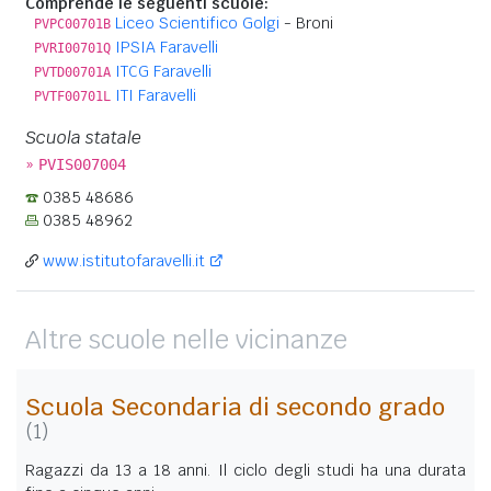
Comprende le seguenti scuole:
Liceo Scientifico Golgi
- Broni
PVPC00701B
IPSIA Faravelli
PVRI00701Q
ITCG Faravelli
PVTD00701A
ITI Faravelli
PVTF00701L
Scuola statale
»
PVIS007004
0385 48686
0385 48962
www.istitutofaravelli.it
Altre scuole nelle vicinanze
Scuola Secondaria di secondo grado
(1)
Ragazzi da 13 a 18 anni. Il ciclo degli studi ha una durata