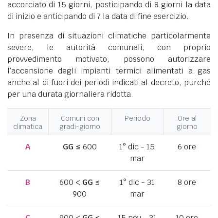
accorciato di 15 giorni, posticipando di 8 giorni la data
di inizio e anticipando di 7 la data di fine esercizio.
In presenza di situazioni climatiche particolarmente
severe, le autorità comunali, con proprio
provvedimento motivato, possono autorizzare
l’accensione degli impianti termici alimentati a gas
anche al di fuori dei periodi indicati al decreto, purché
per una durata giornaliera ridotta.
Zona
Comuni con
Periodo
Ore al
climatica
gradi-giorno
giorno
A
GG
≤ 600
1° dic - 15
6 ore
mar
B
600 <
GG
≤
1° dic - 31
8 ore
900
mar
C
900 <
GG
≤
15 nov - 31
10 ore