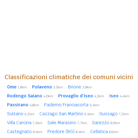
Classificazioni climatiche dei comuni vicini
Ome
Polaveno
Brione
1,8km
3,5km
3,8km
Rodengo Saiano
Provaglio d'Iseo
Iseo
4,0km
4,3km
4,4km
Passirano
Paderno Franciacorta
4,8km
5,4km
Sulzano
Cazzago San Martino
Gussago
6,2km
6,4km
7,2km
Villa Carcina
Sale Marasino
Sarezzo
7,5km
7,7km
8,0km
Castegnato
Predore (BG)
Cellatica
8,4km
8,4km
8,6km