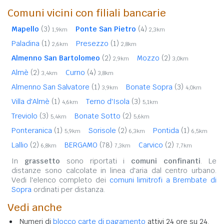
Comuni vicini con filiali bancarie
Mapello
(3)
Ponte San Pietro
(4)
1,9km
2,3km
Paladina
(1)
Presezzo
(1)
2,6km
2,8km
Almenno San Bartolomeo
(2)
Mozzo
(2)
2,9km
3,0km
Almè
(2)
Curno
(4)
3,4km
3,8km
Almenno San Salvatore
(1)
Bonate Sopra
(3)
3,9km
4,0km
Villa d'Almè
(1)
Terno d'Isola
(3)
4,6km
5,1km
Treviolo
(3)
Bonate Sotto
(2)
5,4km
5,6km
Ponteranica
(1)
Sorisole
(2)
Pontida
(1)
5,9km
6,3km
6,5km
Lallio
(2)
BERGAMO
(78)
Carvico
(2)
6,8km
7,3km
7,7km
In
grassetto
sono riportati i
comuni confinanti
. Le
distanze sono calcolate in linea d'aria dal centro urbano.
Vedi l'elenco completo dei
comuni limitrofi a Brembate di
Sopra
ordinati per distanza.
Vedi anche
Numeri di
blocco carte di pagamento
attivi 24 ore su 24.