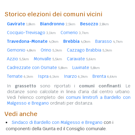
Storico elezioni dei comuni vicini
Gavirate
Biandronno
Besozzo
1,8km
2,5km
2,8km
Cocquio-Trevisago
Comerio
3,1km
3,7km
Travedona-Monate
Brebbia
Barasso
4,0km
4,0km
4,7km
Gemonio
Orino
Cazzago Brabbia
4,8km
5,3km
5,3km
Azzio
Monvalle
Caravate
5,5km
5,5km
5,6km
Cadrezzate con Osmate
Luvinate
5,8km
5,8km
Ternate
Ispra
Inarzo
Brenta
6,1km
6,1km
6,3km
6,6km
In
grassetto
sono riportati i
comuni confinanti
. Le
distanze sono calcolate in linea d'aria dal centro urbano.
Vedi l'elenco completo dei
comuni limitrofi a Bardello con
Malgesso e Bregano
ordinati per distanza.
Vedi anche
Sindaco di Bardello con Malgesso e Bregano
con i
componenti della Giunta ed il Consiglio comunale.