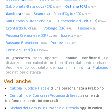
Gabbioneta-Binanuova (CR)
Ostiano (CR)
5,5km
5,7km
Gambara
Scandolara Ripa d'Oglio (CR)
6,1km
6,7km
San Gervasio Bresciano
Pescarolo ed Uniti (CR)
7,1km
8,3km
Grontardo (CR)
Volongo (CR)
Fiesse
8,8km
8,9km
9,2km
Pessina Cremonese (CR)
Isorella
9,2km
9,5km
Bassano Bresciano
Pontevico
9,8km
9,8km
Corte de' Frati (CR)
10,5km
In
grassetto
sono riportati i
comuni confinanti
. Le
distanze sono calcolate in linea d'aria dal centro urbano.
Vedi l'elenco completo dei
comuni limitrofi a Pralboino
ordinati per distanza.
Vedi anche
Calcola il Codice Fiscale
di una persona nata a Pralboino.
Centralini dei Comuni in Provincia di Brescia
numeri di
telefono dei centralini comunali.
Sindaci dei Comuni in Provincia di Brescia
oggi in carica