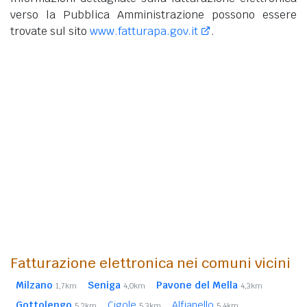
verso la Pubblica Amministrazione possono essere
trovate sul sito
www.fatturapa.gov.it
.
Fatturazione elettronica nei comuni vicini
Milzano
Seniga
Pavone del Mella
1,7km
4,0km
4,3km
Gottolengo
Cigole
Alfianello
5,2km
5,3km
5,4km