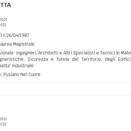
ETTA
2021
2021
 il 26/04/1987
 Laurea Magistrale
onale: Ingegneri, Architetti e Altri Specialisti e Tecnici in Mate
neristiche, Sicurezza e Tutela del Territorio, degli Edific
lita' Industriale
e: Pusiano Nel Cuore
2021
2021