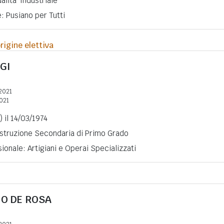
lita' Industriale
e: Pusiano per Tutti
rigine elettiva
GI
2021
2021
 il 14/03/1974
 Istruzione Secondaria di Primo Grado
ionale: Artigiani e Operai Specializzati
IO DE ROSA