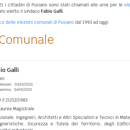
21 i cittadini di Pusiano sono stati chiamati alle urne per le
el
tato eletto il sindaco
Fabio Galli
.
ico delle elezioni comunali di Pusiano
dal 1993 ad oggi.
 Comunale
io Galli
nni
lezioni:
03/10/2021
nomina:
04/10/2021
 il 21/02/1983
 Laurea Magistrale
onale: Ingegneri, Architetti e Altri Specialisti e Tecnici in Mate
neristiche, Sicurezza e Tutela del Territorio, degli Edific