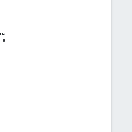
ria
i e