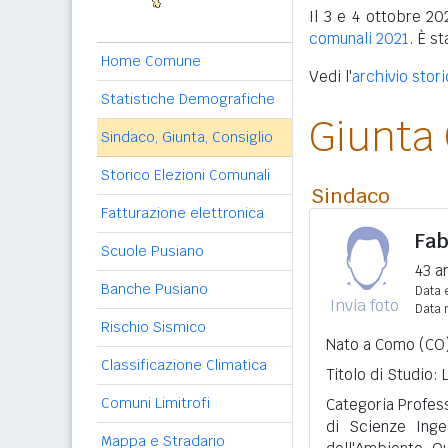
Il 3 e 4 ottobre 20
comunali 2021
. È s
Home Comune
Vedi l'
archivio stor
Statistiche Demografiche
Giunta
Sindaco, Giunta, Consiglio
Storico Elezioni Comunali
Sindaco
Fatturazione elettronica
Fab
Scuole Pusiano
43 a
Banche Pusiano
Data e
Invia foto
Data 
Rischio Sismico
Nato a Como (CO)
Classificazione Climatica
Titolo di Studio:
Comuni Limitrofi
Categoria Professi
di Scienze Ingeg
Mappa e Stradario