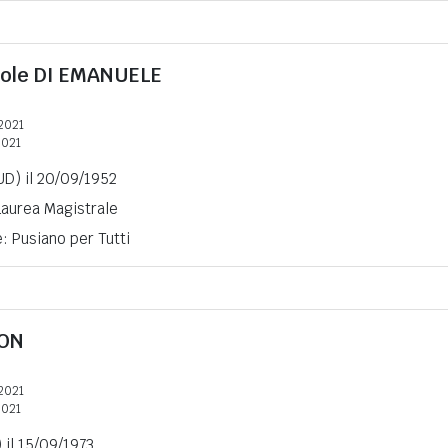
cole
DI EMANUELE
2021
2021
UD) il 20/09/1952
 Laurea Magistrale
e: Pusiano per Tutti
ON
2021
2021
 il 15/09/1973