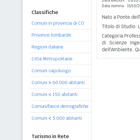
Data elezioni:
03/10/
Data nomina:
15/10/
Classifiche
Nato a Ponte dell
Comuni in provincia di CO
Titolo di Studio:
Province lombarde
Categoria Professi
di Scienze Ingeg
Regioni italiane
dell'Ambiente, Qua
Città Metropolitane
Comuni capoluogo
Comuni
>
60.000 abitanti
Comuni
<
150 abitanti
Comuni/fasce demografiche
Comuni
<
5.000 abitanti
Turismo in Rete