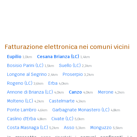
Fatturazione elettronica nei comuni vicini
Eupilio
Cesana Brianza (LC)
1,0km
1,4km
Bosisio Parini (LC)
Suello (LC)
1,5km
2,3km
Longone al Segrino
Proserpio
2,4km
3,2km
Rogeno (LC)
Erba
3,6km
4,0km
Annone di Brianza (LC)
Canzo
Merone
4,0km
4,0km
4,2km
Molteno (LC)
Castelmarte
4,2km
4,3km
Ponte Lambro
Garbagnate Monastero (LC)
4,6km
4,8km
Caslino d'Erba
Civate (LC)
4,8km
5,0km
Costa Masnaga (LC)
Asso
Monguzzo
5,2km
5,3km
5,5km