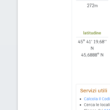
272
m
latitudine
45° 41' 19,68''
N
45,6888° N
Servizi utili
Calcola il Cod
Cerca le local