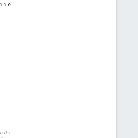
bio
e
lo del