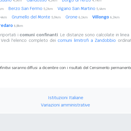
4,1km
4,2km
4,7km
Berzo San Fermo
Vigano San Martino
2km
5,2km
5,4km
Grumello del Monte
Grone
Villongo
,4km
5,9km
6,1km
6,3km
redaro
6,8km
iportati i
comuni confinanti
. Le distanze sono calcolate in linea 
. Vedi l'elenco completo dei
comuni limitrofi a Zandobbio
ordinat
definitivi saranno diffusi a dicembre con i risultati del Censimento permanent
Istituzioni Italiane
Variazioni amministrative