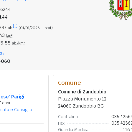
16244
144
[1]
.737
ab.
(01/01/2026 - Istat)
,43
km²
25,55
ab./
km²
35
4060
Comune
Comune di Zandobbio
ose' Parigi
Piazza Monumento 12
7 anni
24060 Zandobbio BG
iunta e Consiglio
035 4256
Centralino
035 4256
Fax
116 
Guardia Medica