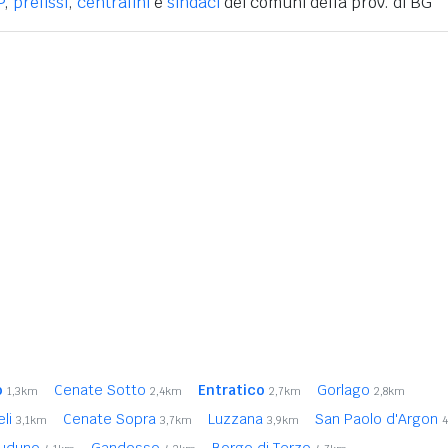
P
,
prefissi
,
centralini
e
sindaci
dei comuni della prov. di BG
o
Cenate Sotto
Entratico
Gorlago
1,3km
2,4km
2,7km
2,8km
eli
Cenate Sopra
Luzzana
San Paolo d'Argon
3,1km
3,7km
3,9km
iuduno
Gandosso
Borgo di Terzo