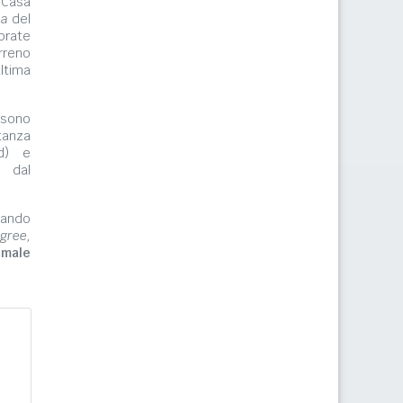
 Casa
ma
del
orate
rreno
ltima
ono
tanza
rd) e
e dal
zzando
gree,
imale