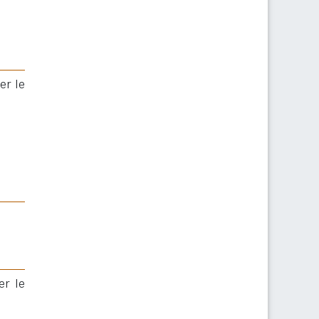
er le
er le