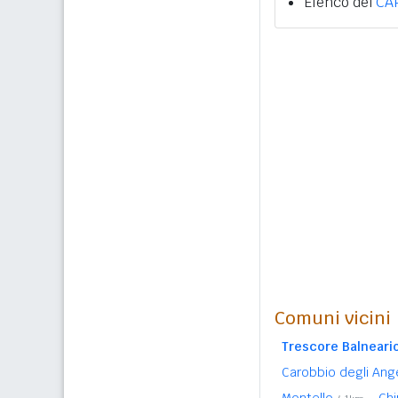
Elenco dei
CA
Comuni vicini
Trescore Balneari
Carobbio degli Ang
Montello
Ch