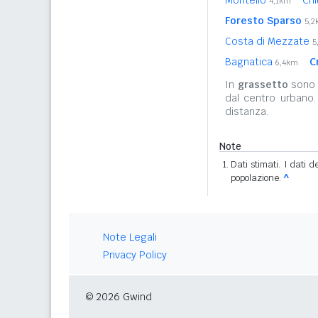
4,1km
Foresto Sparso
5,
Costa di Mezzate
5
Bagnatica
C
6,4km
In
grassetto
sono r
dal centro urbano
distanza.
Note
Dati stimati. I dati 
popolazione.
^
Note Legali
Privacy Policy
© 2026 Gwind