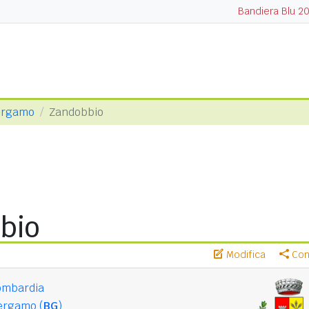
Bandiera Blu 2
Bergamo
Zandobbio
bio
Modifica
Cond
ombardia
ergamo (
BG
)