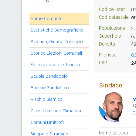
Codice Istat
0
Cod.catastale
M
Home Comune
Popolazione
2
Statistiche Demografiche
Superficie
6
Sindaco, Giunta, Consiglio
Densità
4
Storico Elezioni Comunali
Prefisso
0
CAP
2
Fatturazione elettronica
Scuole Zandobbio
Sindaco
Banche Zandobbio
Rischio Sismico
M
4
Classificazione Climatica
G
Comuni Limitrofi
Nome abitanti
Mappa e Stradario