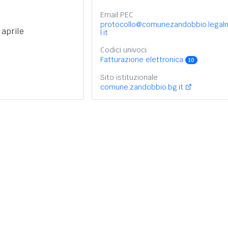
Email PEC
protocollo@comunezandobbio.legal
 aprile
l.it
Codici univoci
Fatturazione elettronica
10
Sito istituzionale
comune.zandobbio.bg.it