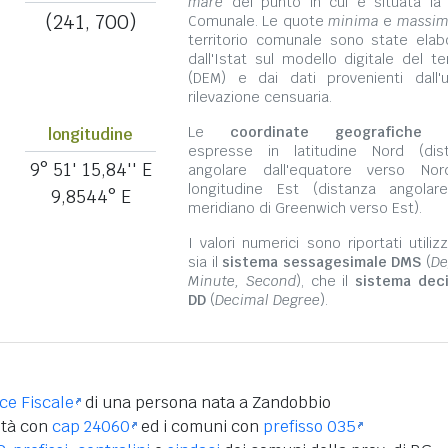
mare
del punto in cui è situata la
(241, 700)
Comunale. Le quote
minima
e
massi
territorio comunale sono state elab
dall'Istat sul modello digitale del te
(DEM) e dai dati provenienti dall'u
rilevazione censuaria.
Le
coordinate geografiche
s
longitudine
espresse in latitudine Nord (dis
9° 51' 15,84'' E
angolare dall'equatore verso No
longitudine Est (distanza angolar
9,8544° E
meridiano di Greenwich verso Est).
I valori numerici sono riportati utili
sia il
sistema sessagesimale DMS
(
De
Minute, Second
), che il
sistema dec
DD
(
Decimal Degree
).
ice Fiscale
di una persona nata a Zandobbio
ità con
cap 24060
ed i comuni con
prefisso 035