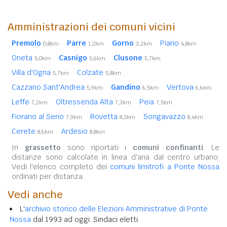
Amministrazioni dei comuni vicini
Premolo
Parre
Gorno
Piario
0,8km
1,2km
3,2km
4,8km
Oneta
Casnigo
Clusone
5,0km
5,6km
5,7km
Villa d'Ogna
Colzate
5,7km
5,8km
Cazzano Sant'Andrea
Gandino
Vertova
5,9km
6,5km
6,6km
Leffe
Oltressenda Alta
Peia
7,2km
7,3km
7,5km
Fiorano al Serio
Rovetta
Songavazzo
7,9km
8,3km
8,4km
Cerete
Ardesio
8,6km
8,8km
In
grassetto
sono riportati i
comuni confinanti
. Le
distanze sono calcolate in linea d'aria dal centro urbano.
Vedi l'elenco completo dei
comuni limitrofi a Ponte Nossa
ordinati per distanza.
Vedi anche
L'
archivio storico delle Elezioni Amministrative di Ponte
Nossa
dal 1993 ad oggi. Sindaci eletti.