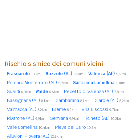
Rischio sismico dei comuni vicini
Frascarolo
Bozzole (AL)
Valenza (AL)
1,7km
5,2km
5,6km
Pomaro Monferrato (AL)
Sartirana Lomellina
5,9km
6,1km
Suardi
Mede
Pecetto di Valenza (AL)
6,3km
6,6km
7,8km
Bassignana (AL)
Gambarana
Giarole (AL)
8,1km
8,1km
8,2km
Valmacca (AL)
Breme
Villa Biscossi
8,2km
8,3km
9,7km
Rivarone (AL)
Semiana
Ticineto (AL)
9,9km
9,9km
10,2km
Valle Lomellina
Pieve del Cairo
10,4km
10,5km
Alluvioni Piovera (AL)
10,9km