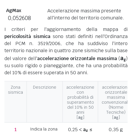
AgMax
Accelerazione massima presente
0,052608
all'interno del territorio comunale.
I criteri per l'aggiornamento della mappa di
pericolosità sismica
sono stati definiti nell'Ordinanza
del PCM n. 3519/2006, che ha suddiviso l'intero
territorio nazionale in quattro zone sismiche sulla base
a
del valore dell'
accelerazione orizzontale massima
(
)
g
su suolo rigido o pianeggiante, che ha una probabilità
del 10% di essere superata in 50 anni.
Zona
Descrizione
accelerazione
accelerazione
sismica
con
orizzontale
probabilità di
massima
superamento
convenzionale
del 10% in 50
(Norme
anni
Tecniche)
[
a
]
[
a
]
g
g
1
Indica la zona
0,25 <
a
≤
0,35 g
g