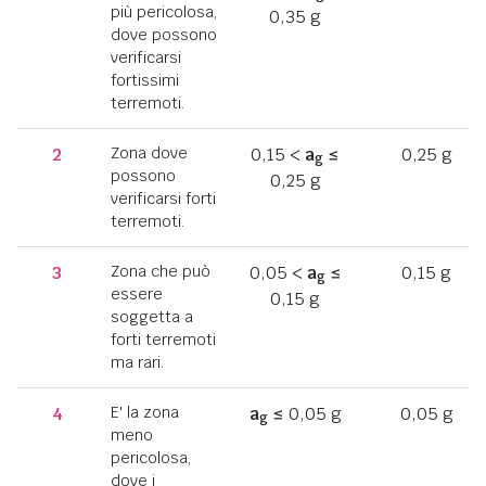
più pericolosa,
0,35 g
dove possono
verificarsi
fortissimi
terremoti.
2
Zona dove
0,15 <
a
≤
0,25 g
g
possono
0,25 g
verificarsi forti
terremoti.
3
Zona che può
0,05 <
a
≤
0,15 g
g
essere
0,15 g
soggetta a
forti terremoti
ma rari.
4
E' la zona
a
≤ 0,05 g
0,05 g
g
meno
pericolosa,
dove i