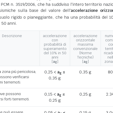
 PCM n. 3519/2006, che ha suddiviso l'intero territorio nazi
ismiche sulla base del valore dell'
accelerazione orizzo
suolo rigido o pianeggiante, che ha una probabilità del 1
 50 anni.
Descrizione
accelerazione
accelerazione
num
con
orizzontale
com
probabilità di
massima
co
superamento
convenzionale
terri
del 10% in 50
(Norme
ricad
anni
Tecniche)
nel
[
a
]
[
a
]
zona
g
g
a zona più pericolosa,
0,25 <
a
≤
0,35 g
80
g
ssono verificarsi
0,35 g
mi terremoti.
ove possono
0,15 <
a
≤
0,25 g
2.3
g
rsi forti terremoti.
0,25 g
he può essere
0,05 <
a
≤
0,15 g
3.0