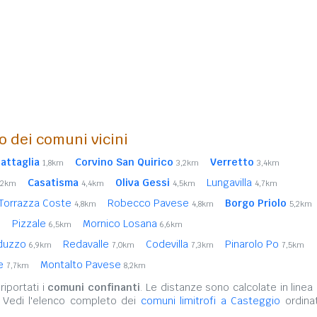
o dei comuni vicini
attaglia
Corvino San Quirico
Verretto
1,8km
3,2km
3,4km
Casatisma
Oliva Gessi
Lungavilla
,2km
4,4km
4,5km
4,7km
Torrazza Coste
Robecco Pavese
Borgo Priolo
4,8km
4,8km
5,2km
Pizzale
Mornico Losana
m
6,5km
6,6km
nduzzo
Redavalle
Codevilla
Pinarolo Po
6,9km
7,0km
7,3km
7,5km
ne
Montalto Pavese
7,7km
8,2km
iportati i
comuni confinanti
. Le distanze sono calcolate in linea 
. Vedi l'elenco completo dei
comuni limitrofi a Casteggio
ordinat