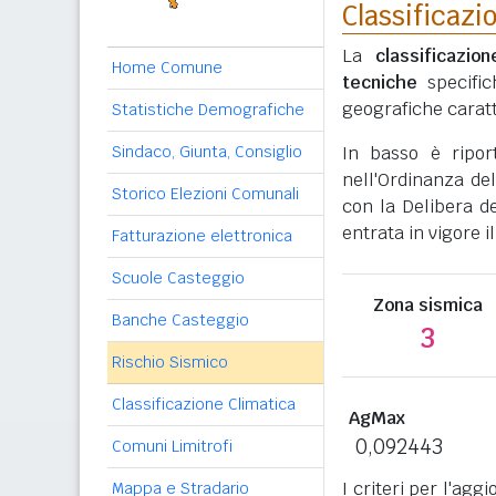
Classificazi
La
classificazio
Home Comune
tecniche
specific
geografiche caratt
Statistiche Demografiche
Sindaco, Giunta, Consiglio
In basso è ripo
nell'Ordinanza del
Storico Elezioni Comunali
con la Delibera de
entrata in vigore il
Fatturazione elettronica
Scuole Casteggio
Zona sismica
Banche Casteggio
3
Rischio Sismico
Classificazione Climatica
AgMax
0,092443
Comuni Limitrofi
I criteri per l'ag
Mappa e Stradario