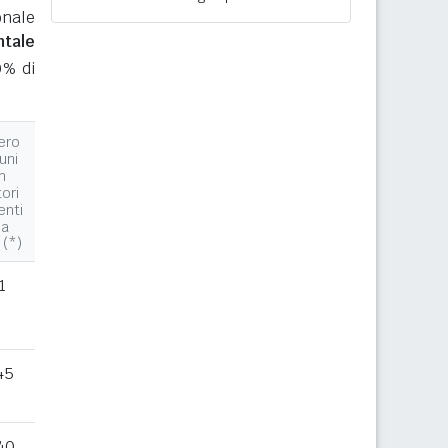
onale
ntale
0% di
ero
uni
n
tori
enti
la
 (*)
1
45
40