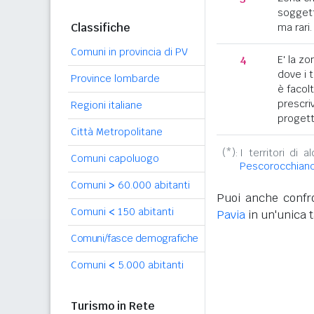
soggett
Classifiche
ma rari.
Comuni in provincia di PV
4
E' la z
dove i 
Province lombarde
è facol
prescriv
Regioni italiane
progett
Città Metropolitane
(*):
I territori di 
Comuni capoluogo
Pescorocchian
Comuni
>
60.000 abitanti
Puoi anche confro
Comuni
<
150 abitanti
Pavia
in un'unica t
Comuni/fasce demografiche
Comuni
<
5.000 abitanti
Turismo in Rete