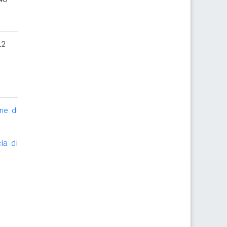
12
ne di
ia di