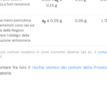
g
a a forti terremoti
0,15 g
ona meno pericolosa,
a
≤ 0,05 g
0,05 g
1.7
g
terremoti sono rari ed
tà delle Regioni
ere l’obbligo della
azione antisismica.
alcuni comuni ricadono in zone sismiche diverse (ad es. il
comu
o
).
ntare fra loro il
rischio sismico dei comuni della Provinc
abella.