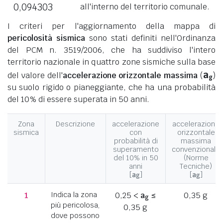
0,094303
all'interno del territorio comunale.
I criteri per l'aggiornamento della mappa di
pericolosità sismica
sono stati definiti nell'Ordinanza
del PCM n. 3519/2006, che ha suddiviso l'intero
territorio nazionale in quattro zone sismiche sulla base
a
del valore dell'
accelerazione orizzontale massima
(
)
g
su suolo rigido o pianeggiante, che ha una probabilità
del 10% di essere superata in 50 anni.
Zona
Descrizione
accelerazione
accelerazione
sismica
con
orizzontale
probabilità di
massima
superamento
convenzionale
del 10% in 50
(Norme
anni
Tecniche)
[
a
]
[
a
]
g
g
1
Indica la zona
0,25 <
a
≤
0,35 g
g
più pericolosa,
0,35 g
dove possono