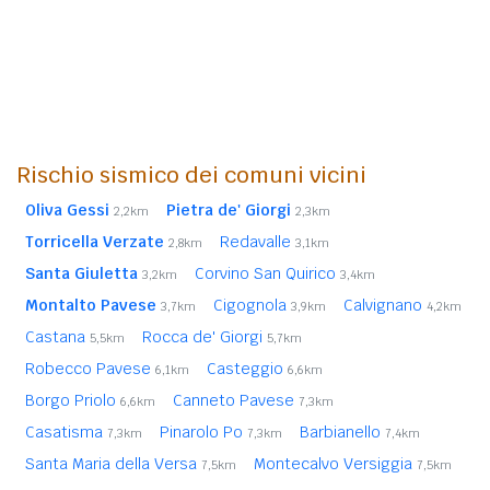
Rischio sismico dei comuni vicini
Oliva Gessi
Pietra de' Giorgi
2,2km
2,3km
Torricella Verzate
Redavalle
2,8km
3,1km
Santa Giuletta
Corvino San Quirico
3,2km
3,4km
Montalto Pavese
Cigognola
Calvignano
3,7km
3,9km
4,2km
Castana
Rocca de' Giorgi
5,5km
5,7km
Robecco Pavese
Casteggio
6,1km
6,6km
Borgo Priolo
Canneto Pavese
6,6km
7,3km
Casatisma
Pinarolo Po
Barbianello
7,3km
7,3km
7,4km
Santa Maria della Versa
Montecalvo Versiggia
7,5km
7,5km