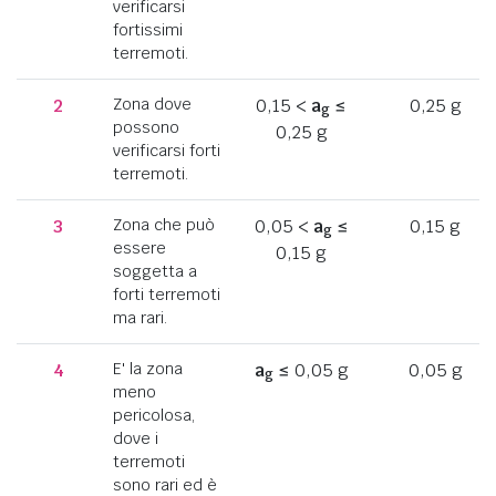
verificarsi
fortissimi
terremoti.
2
Zona dove
0,15 <
a
≤
0,25 g
g
possono
0,25 g
verificarsi forti
terremoti.
3
Zona che può
0,05 <
a
≤
0,15 g
g
essere
0,15 g
soggetta a
forti terremoti
ma rari.
4
E' la zona
a
≤ 0,05 g
0,05 g
g
meno
pericolosa,
dove i
terremoti
sono rari ed è