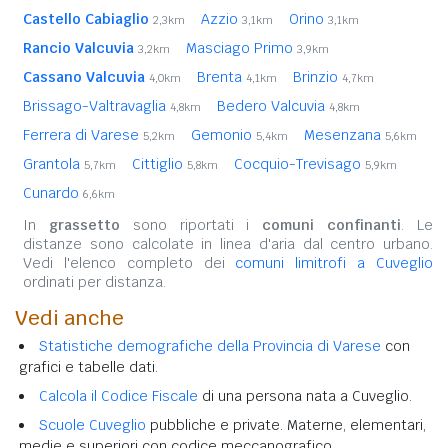
Castello Cabiaglio
Azzio
Orino
2,3km
3,1km
3,1km
Rancio Valcuvia
Masciago Primo
3,2km
3,9km
Cassano Valcuvia
Brenta
Brinzio
4,0km
4,1km
4,7km
Brissago-Valtravaglia
Bedero Valcuvia
4,8km
4,8km
Ferrera di Varese
Gemonio
Mesenzana
5,2km
5,4km
5,6km
Grantola
Cittiglio
Cocquio-Trevisago
5,7km
5,8km
5,9km
Cunardo
6,6km
In
grassetto
sono riportati i
comuni confinanti
. Le
distanze sono calcolate in linea d'aria dal centro urbano.
Vedi l'elenco completo dei
comuni limitrofi a Cuveglio
ordinati per distanza.
Vedi anche
Statistiche demografiche della Provincia di Varese
con
grafici e tabelle dati.
Calcola il Codice Fiscale
di una persona nata a Cuveglio.
Scuole Cuveglio
pubbliche e private. Materne, elementari,
medie e superiori con codice meccanografico.