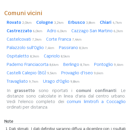
Comuni vicini
Rovato
Cologne
Erbusco
Chiari
2,0km
3,2km
3,8km
4,7km
Castrezzato
Adro
Cazzago San Martino
6,0km
6,0km
6,2km
Castelcovati
Corte Franca
7,3km
7,4km
Palazzolo sull'Oglio
Passirano
7,4km
8,1km
Ospitaletto
Capriolo
8,3km
8,5km
Paderno Franciacorta
Berlingo
Pontoglio
8,6km
8,7km
9,4km
Castelli Calepio (BG)
Provaglio d'Iseo
9,5km
9,6km
Travagliato
Urago d'Oglio
9,7km
9,8km
In
grassetto
sono riportati i
comuni confinanti
. Le
distanze sono calcolate in linea d'aria dal centro urbano.
Vedi l'elenco completo dei
comuni limitrofi a Coccaglio
ordinati per distanza.
Note
Dati stimati. I dati definitivi saranno diffusi a dicembre con i risultati