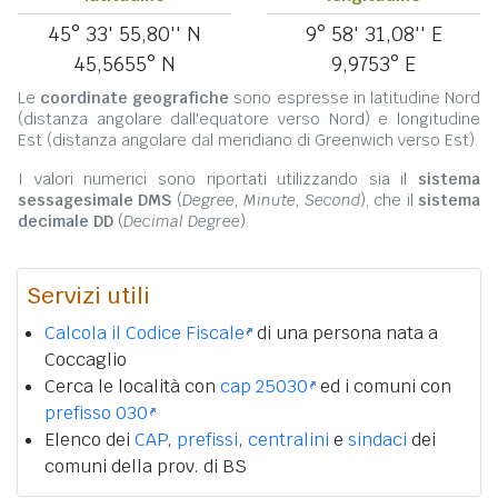
45° 33' 55,80'' N
9° 58' 31,08'' E
45,5655° N
9,9753° E
Le
coordinate geografiche
sono espresse in latitudine Nord
(distanza angolare dall'equatore verso Nord) e longitudine
Est (distanza angolare dal meridiano di Greenwich verso Est).
I valori numerici sono riportati utilizzando sia il
sistema
sessagesimale DMS
(
Degree, Minute, Second
), che il
sistema
decimale DD
(
Decimal Degree
).
Servizi utili
Calcola il Codice Fiscale
di una persona nata a
Coccaglio
Cerca le località con
cap 25030
ed i comuni con
prefisso 030
Elenco dei
CAP
,
prefissi
,
centralini
e
sindaci
dei
comuni della prov. di BS