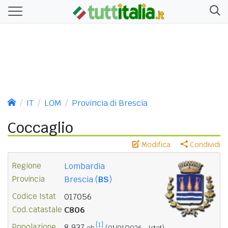
IT
LOM
Provincia di Brescia
Coccaglio
Modifica
Condividi
Regione
Lombardia
Provincia
Brescia (
BS
)
Codice Istat
017056
Cod.catastale
C806
[1]
Popolazione
8.937
ab.
(01/01/2026 - Istat)