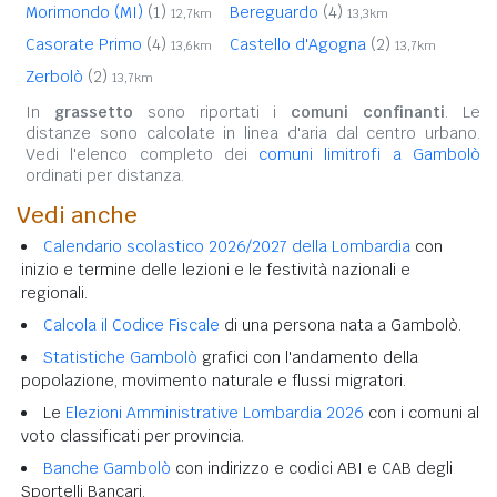
Morimondo (MI)
(1)
Bereguardo
(4)
12,7km
13,3km
Casorate Primo
(4)
Castello d'Agogna
(2)
13,6km
13,7km
Zerbolò
(2)
13,7km
In
grassetto
sono riportati i
comuni confinanti
. Le
distanze sono calcolate in linea d'aria dal centro urbano.
Vedi l'elenco completo dei
comuni limitrofi a Gambolò
ordinati per distanza.
Vedi anche
Calendario scolastico 2026/2027 della Lombardia
con
inizio e termine delle lezioni e le festività nazionali e
regionali.
Calcola il Codice Fiscale
di una persona nata a Gambolò.
Statistiche Gambolò
grafici con l'andamento della
popolazione, movimento naturale e flussi migratori.
Le
Elezioni Amministrative Lombardia 2026
con i comuni al
voto classificati per provincia.
Banche Gambolò
con indirizzo e codici ABI e CAB degli
Sportelli Bancari.