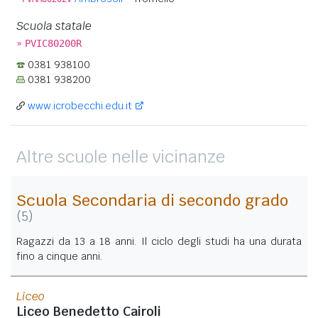
Scuola statale
»
PVIC80200R
0381 938100
0381 938200
www.icrobecchi.edu.it
Altre scuole nelle vicinanze
Scuola Secondaria di secondo grado
(5)
Ragazzi da 13 a 18 anni. Il ciclo degli studi ha una durata
fino a cinque anni.
Liceo
Liceo Benedetto Cairoli