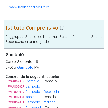
www.icrobecchi.edu.it
Istituto Comprensivo
(1)
Raggruppa Scuole dell'infanzia, Scuole Primarie e Scuole
Secondarie di primo grado.
Gambolò
Corso Garibaldi 18
27025
Gambolò
PV
Comprende le seguenti scuole:
Tromello
- Tromello
PVAA80201N
Gambolò
PVAA80202P
Gambolò - Robecchi
PVEE80201V
Masinari
- Tromello
PVEE802031
Gambolò - Marconi
PVMM80201T
Ambrosoli
- Tromello
PVMM80202V