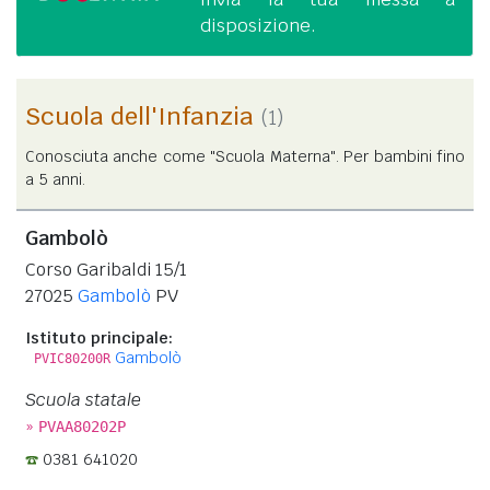
disposizione.
Scuola dell'Infanzia
(1)
Conosciuta anche come "Scuola Materna". Per bambini fino
a 5 anni.
Gambolò
Corso Garibaldi 15/1
27025
Gambolò
PV
Istituto principale:
Gambolò
PVIC80200R
Scuola statale
»
PVAA80202P
0381 641020