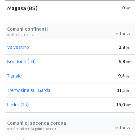
Magasa (BS)
0
km
Comuni confinanti
distanza
(o di prima corona)
Valvestino
2,8
km
Bondone (TN)
5,8
km
Tignale
9,4
km
Tremosine sul Garda
11,1
km
Ledro (TN)
15,0
km
Comuni di seconda corona
distanza
(confinanti con la prima corona)