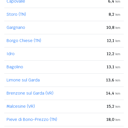
Capovalle
6,4
km
Storo (TN)
8,2
km
Gargnano
10,8
km
Borgo Chiese (TN)
12,1
km
Idro
12,2
km
Bagolino
13,1
km
Limone sul Garda
13,6
km
Brenzone sul Garda (VR)
14,4
km
Malcesine (VR)
15,2
km
Pieve di Bono-Prezzo (TN)
18,0
km